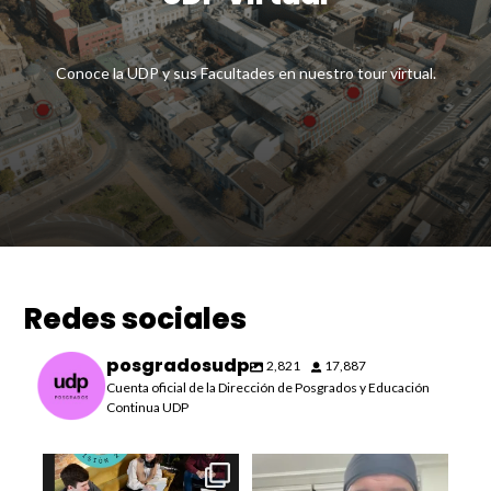
Conoce la UDP y sus Facultades en nuestro tour virtual.
Redes sociales
posgradosudp
2,821
17,887
Cuenta oficial de la Dirección de Posgrados y Educación
Continua UDP
¡Últimos días para postular al
¿Por qué nuestros estudiantes
#Pos
Diplomado de
...
deciden realizar una
...