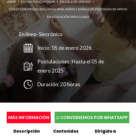
HOME
>
EDUCACIÓN CONTINUA
>
ESCUELA DE VERANO
>
CURSO ESTRATEGIAS INCLUSIVAS PARA NIÑOS Y NIÑAS CON NECESIDAD DE APOYO
EN EDUCACIÓN PARVULARIA
Enviar
En línea- Sincrónico
Inicio: 05 de enero 2026
Postulaciones: Hasta el 05 de
Completa el siguente formulario y nos pondremos en
enero 2025
contacto contigo a la brevedad.
Duración: 20 horas
Cédula de identidad sin puntos ni guión (Ej:
18410112) *
MÁS INFORMACIÓN
CONVERSEMOS POR WHATSAPP
Dígito verificador (Ej: 2) *
Descripción
Contenidos
Dirigido a