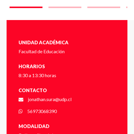
Nombre *
UNIDAD ACADÉMICA
Apellido *
Facultad de Educación
HORARIOS
8:30 a 13:30 horas
Email *
CONTACTO
jonathan.sura@udp.cl
Número de Celular * (+56 9 xxxx xxxx)
56973068390
MODALIDAD