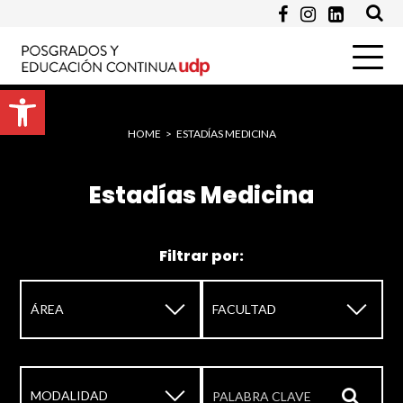
Abrir barra de herramientas
HOME
>
ESTADÍAS MEDICINA
Estadías Medicina
Enviar
Filtrar por:
▼
▼
▼