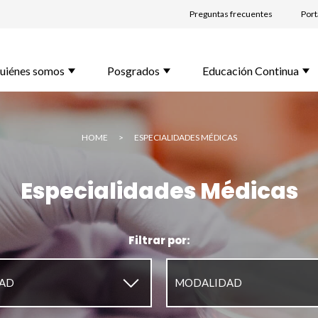
Preguntas frecuentes
Port
lido *
uiénes somos
Posgrados
Educación Continua
l *
HOME
>
ESPECIALIDADES MÉDICAS
Especialidades Médicas
rama de Interés *
Filtrar por:
unta
▼