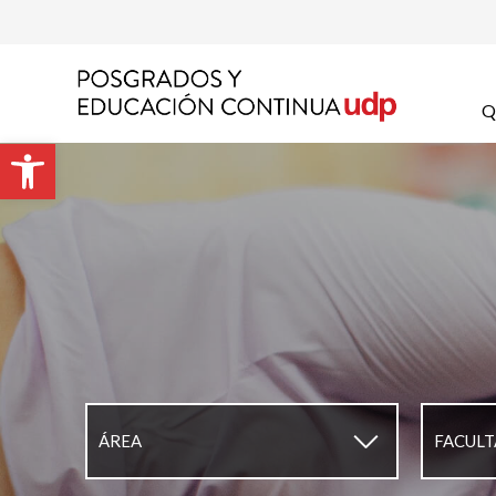
Apel
Q
Abrir barra de herramientas
Emai
Prog
Preg
▼