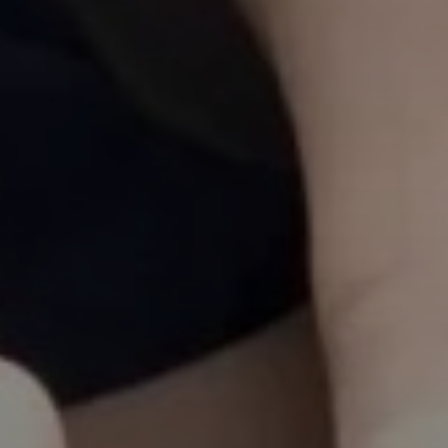
elular * (+56 9 xxxx xxxx)
nviar