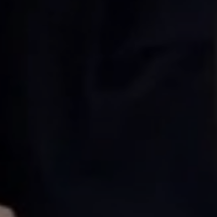
Dígito verifi
Nombre *
Apellido *
Email *