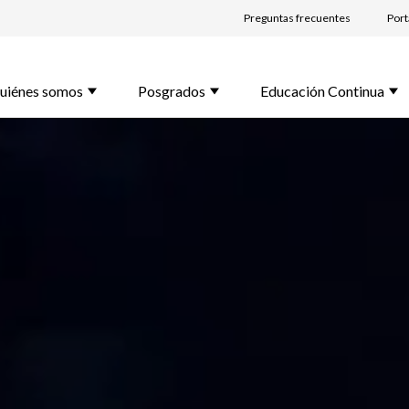
Preguntas frecuentes
Port
uiénes somos
Posgrados
Educación Continua
lido *
l *
rama de Interés *
unta