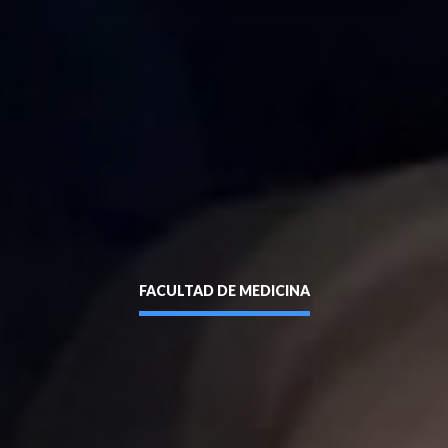
Enviar
FACULTAD DE MEDICINA
siguente formulario y nos pondremos en contacto contigo a
entidad sin puntos ni guión (Ej: 18410112) *