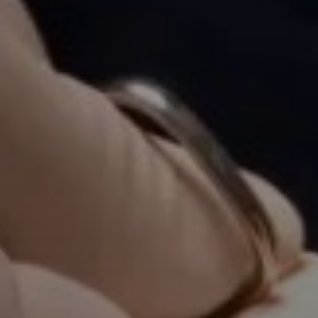
Número de C
E