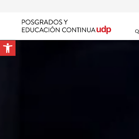
Q
Apel
Abrir barra de herramientas
Emai
Prog
Preg