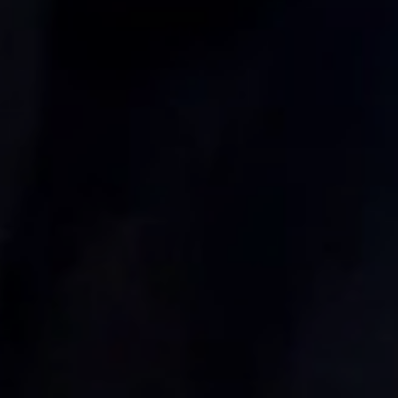
Completa el 
Cédula de id