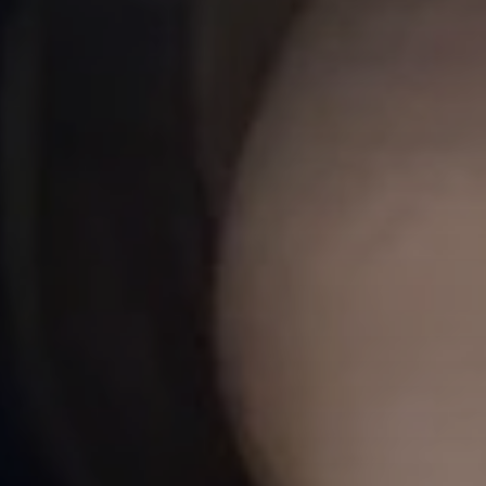
cador (Ej: 2) *