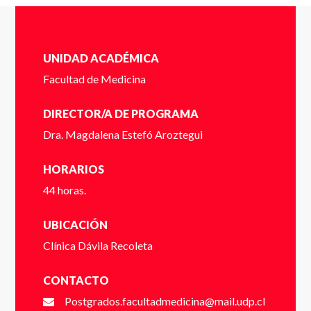
UNIDAD ACADÉMICA
Facultad de Medicina
DIRECTOR/A DE PROGRAMA
Dra. Magdalena Estefó Aroztegui
HORARIOS
44 horas.
UBICACIÓN
Clínica Dávila Recoleta
CONTACTO
Completa el siguente formulario y nos pondremos en
Postgrados.facultadmedicina@mail.udp.cl
contacto contigo a la brevedad.