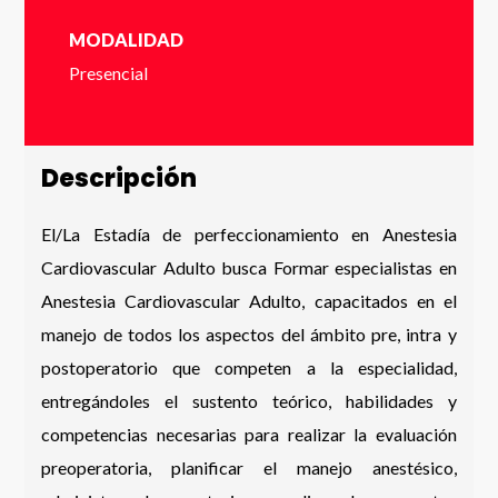
MODALIDAD
Cédula de identidad sin puntos ni guión (Ej:
18410112) *
Presencial
Descripción
Dígito verificador (Ej: 2) *
El/La Estadía de perfeccionamiento en Anestesia
Cardiovascular Adulto busca Formar especialistas en
Nombre *
Anestesia Cardiovascular Adulto, capacitados en el
manejo de todos los aspectos del ámbito pre, intra y
postoperatorio que competen a la especialidad,
entregándoles el sustento teórico, habilidades y
Apellido *
competencias necesarias para realizar la evaluación
preoperatoria, planificar el manejo anestésico,