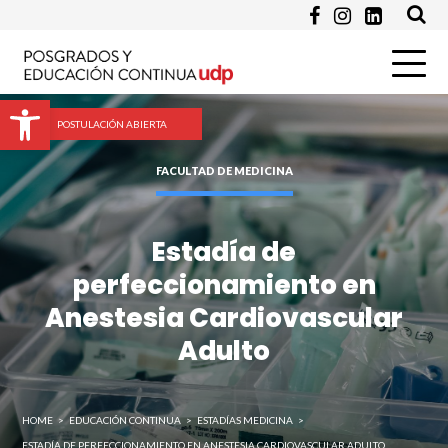
Enviar
Abrir barra de herramientas
POSTULACIÓN ABIERTA
FACULTAD DE MEDICINA
Estadía de
perfeccionamiento en
Anestesia Cardiovascular
Adulto
HOME
>
EDUCACIÓN CONTINUA
>
ESTADÍAS MEDICINA
>
ESTADÍA DE PERFECCIONAMIENTO EN ANESTESIA CARDIOVASCULAR ADULTO