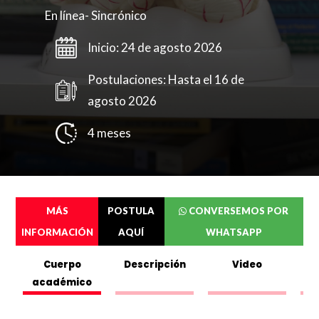
En línea- Sincrónico
Inicio: 24 de agosto 2026
Postulaciones: Hasta el 16 de
agosto 2026
4 meses
Completa el siguente formulario y puedes
MÁS
POSTULA
CONVERSEMOS POR
ver o descargar el folleto.
INFORMACIÓN
AQUÍ
WHATSAPP
Nombres
*
Cuerpo
Descripción
Video
académico
C