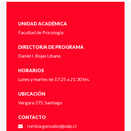
Completa el siguente formulario y nos pondremos en
Apellidos
*
contacto contigo a la brevedad.
UNIDAD ACADÉMICA
Facultad de Psicología
Cédula de identidad sin puntos ni guión (Ej:
18410112) *
DIRECTOR/A DE PROGRAMA
Email
*
Daniel I. Rojas Líbano
HORARIOS
Dígito verificador (Ej: 2) *
Lunes y martes de 17:25 a 21:30 hrs.
Teléfono
*
UBICACIÓN
Vergara 275, Santiago
Nombre *
CONTACTO
romina.gonzalez@udp.cl
* campos obligatorios