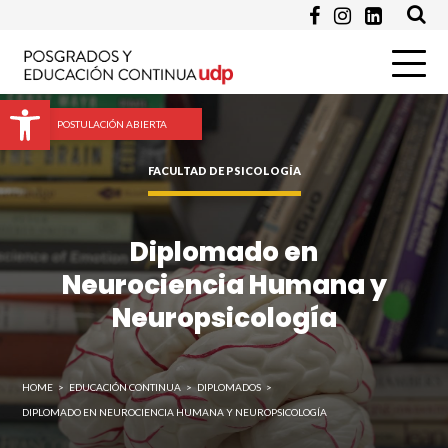
Pregunta
Abrir barra de herramientas
POSTULACIÓN ABIERTA
FACULTAD DE PSICOLOGÍA
Diplomado en
Neurociencia Humana y
Enviar
Neuropsicología
HOME
>
EDUCACIÓN CONTINUA
>
DIPLOMADOS
>
DIPLOMADO EN NEUROCIENCIA HUMANA Y NEUROPSICOLOGÍA