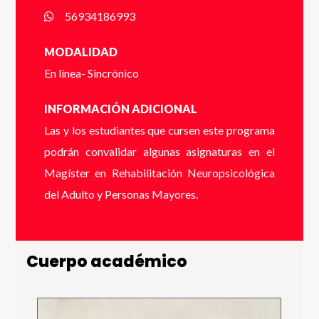
Apellido *
56934186993
VER FOLLETO
MODALIDAD
En línea- Sincrónico
Email *
INFORMACIÓN ADICIONAL
Las y los estudiantes que cursen este programa
Número de Celular * (+56 9 xxxx xxxx)
podrán convalidar algunas asignaturas en el
Magíster en Rehabilitación Neuropsicológica
del Adulto y Personas Mayores.
Enviar
Cuerpo académico