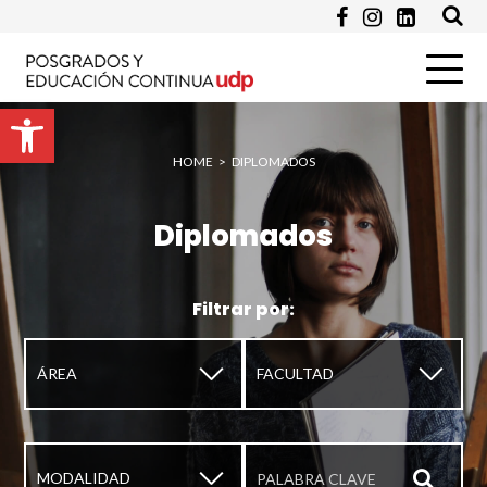
Enviar
Abrir barra de herramientas
HOME
>
DIPLOMADOS
Diplomados
Filtrar por:
▼
▼
▼