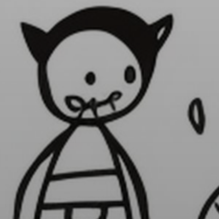
Dígito verifi
Nombre *
Apellido *
Email *