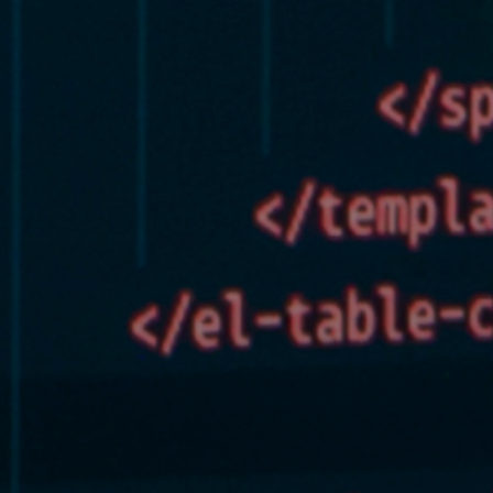
elular * (+56 9 xxxx xxxx)
nviar