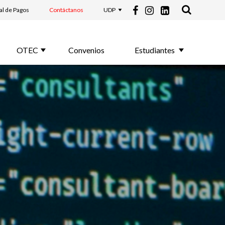
al de Pagos
Contáctanos
UDP
OTEC
Convenios
Estudiantes