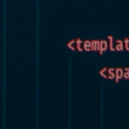
VER FOLLETO
cador (Ej: 2) *