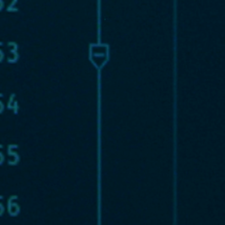
Completa el siguente 
Nombres
*
Email
*
Completa el 
Cédula de id
* campos obligatori