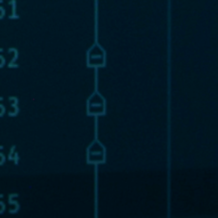
Número de C
E