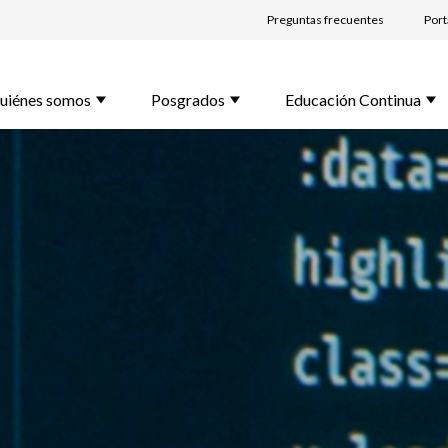
Preguntas frecuentes
Port
lido *
uiénes somos
Posgrados
Educación Continua
l *
rama de Interés *
unta