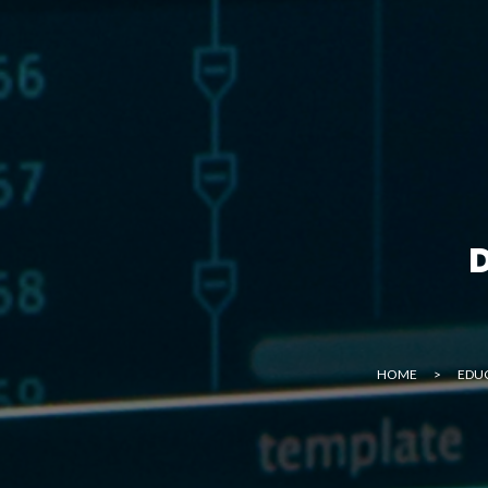
D
HOME
>
EDU