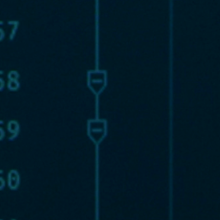
Dígito verifi
Nombre *
Apellido *
Email *