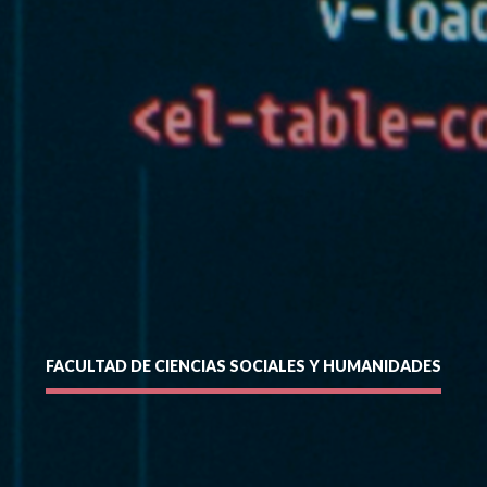
formulario y puedes ver o descargar el folleto.
Apellidos
*
Enviar
Teléfono
*
FACULTAD DE CIENCIAS SOCIALES Y HUMANIDADES
siguente formulario y nos pondremos en contacto contigo a
entidad sin puntos ni guión (Ej: 18410112) *
os