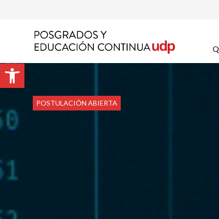
Apel
Q
Abrir barra de herramientas
Emai
POSTULACIÓN ABIERTA
Prog
Preg