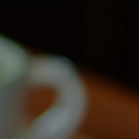
Completa el 
Cédula de id