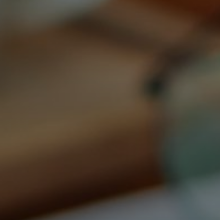
Dígito verifi
Nombre *
Apellido *
Email *