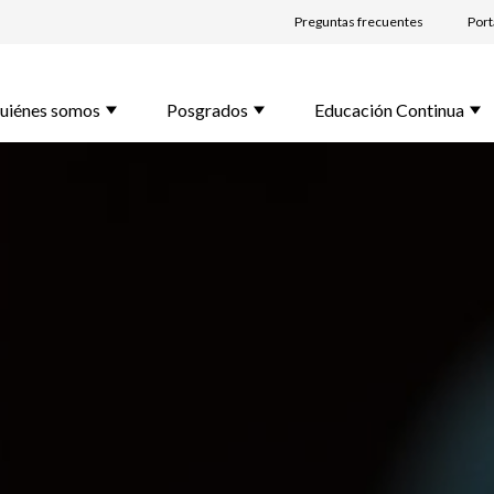
Preguntas frecuentes
Port
lido *
uiénes somos
Posgrados
Educación Continua
l *
rama de Interés *
unta