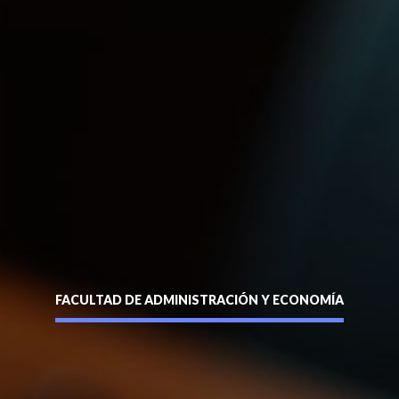
Enviar
FACULTAD DE ADMINISTRACIÓN Y ECONOMÍA
siguente formulario y nos pondremos en contacto contigo a
entidad sin puntos ni guión (Ej: 18410112) *