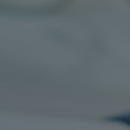
elular * (+56 9 xxxx xxxx)
nviar