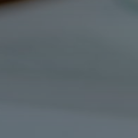
Número de C
E