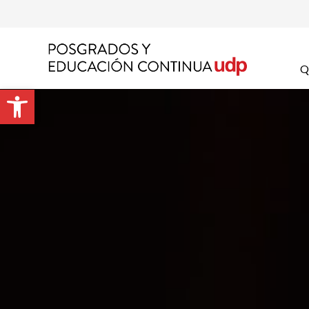
Apel
Q
Abrir barra de herramientas
Emai
Prog
Preg