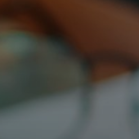
cador (Ej: 2) *