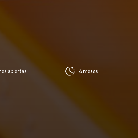
nes abiertas
6 meses