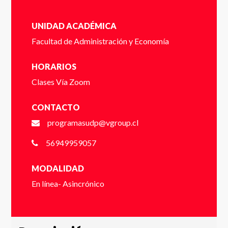
UNIDAD ACADÉMICA
Facultad de Administración y Economía
Dígito verificador (Ej: 2) *
HORARIOS
Clases Vía Zoom
Nombre *
CONTACTO
programasudp@vgroup.cl
56949959057
Apellido *
MODALIDAD
En línea- Asincrónico
Email *