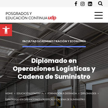
Email *
Abrir barra de herramientas
Programa de Interés *
FACULTAD DE ADMINISTRACIÓN Y ECONOMÍA
Pregunta
Diplomado en
Operaciones Logísticas y
Cadena de Suministro
HOME
>
EDUCACIÓN CONTINUA
>
FORMACIÓN A DISTANCIA
>
DIPLOMADOS
>
DIPLOMADO EN OPERACIONES LOGÍSTICAS Y CADENA DE SUMINISTRO
Enviar