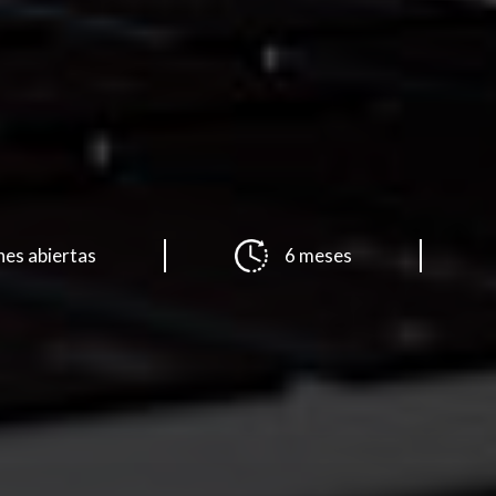
nes abiertas
6 meses