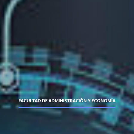
Enviar
FACULTAD DE ADMINISTRACIÓN Y ECONOMÍA
siguente formulario y nos pondremos en contacto contigo a
entidad sin puntos ni guión (Ej: 18410112) *