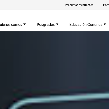
Preguntas frecuentes
Port
lido *
uiénes somos
Posgrados
Educación Continua
l *
rama de Interés *
unta