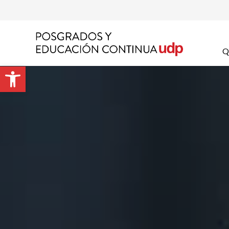
Apel
Q
Abrir barra de herramientas
Emai
Prog
Preg