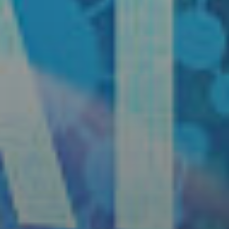
elular * (+56 9 xxxx xxxx)
nviar