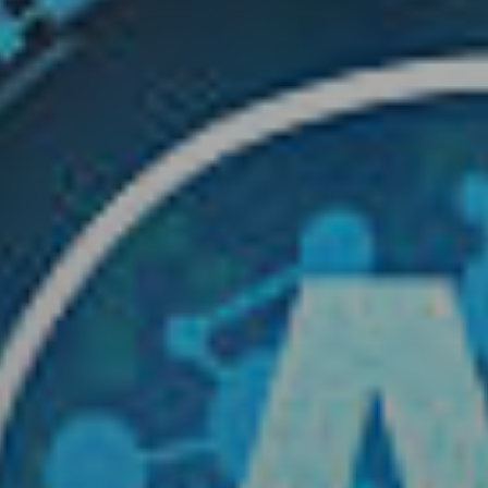
Dígito verifi
Nombre *
Apellido *
Email *