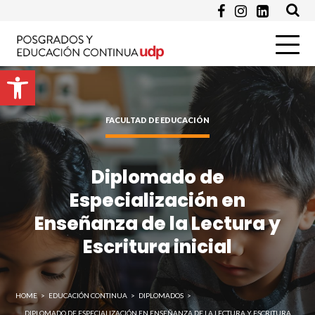
Email *
Programa de Interés *
Abrir barra de herramientas
FACULTAD DE EDUCACIÓN
Pregunta
Diplomado de
Especialización en
Enseñanza de la Lectura y
Escritura inicial
Enviar
HOME
>
EDUCACIÓN CONTINUA
>
DIPLOMADOS
>
DIPLOMADO DE ESPECIALIZACIÓN EN ENSEÑANZA DE LA LECTURA Y ESCRITURA