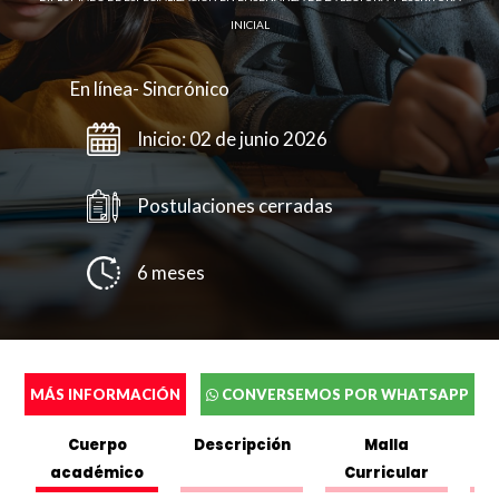
INICIAL
En línea- Sincrónico
Inicio: 02 de junio 2026
Postulaciones cerradas
6 meses
MÁS INFORMACIÓN
CONVERSEMOS POR WHATSAPP
Completa el siguente formulario y nos pondremos en
Cuerpo
Descripción
Malla
contacto contigo a la brevedad.
académico
Curricular