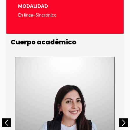
MODALIDAD
En línea- Sincrónico
Número de Celular * (+56 9 xxxx xxxx)
Cuerpo académico
Enviar