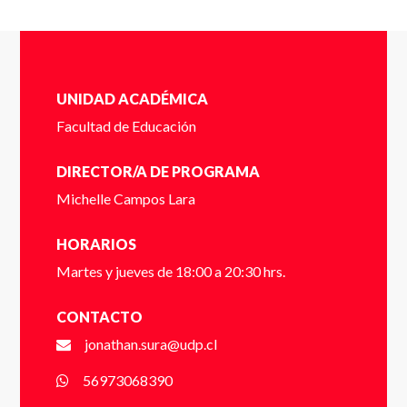
Cédula de identidad sin puntos ni guión (Ej:
18410112) *
UNIDAD ACADÉMICA
Dígito verificador (Ej: 2) *
Facultad de Educación
DIRECTOR/A DE PROGRAMA
Michelle Campos Lara
Nombre *
HORARIOS
Martes y jueves de 18:00 a 20:30 hrs.
Apellido *
CONTACTO
jonathan.sura@udp.cl
56973068390
Email *