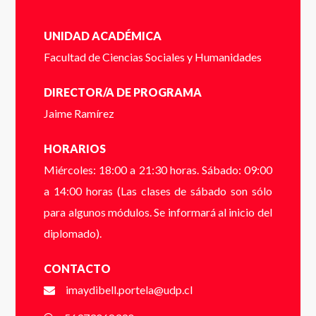
Cédula de identidad sin puntos ni guión (Ej:
18410112) *
UNIDAD ACADÉMICA
Facultad de Ciencias Sociales y Humanidades
Email
*
DIRECTOR/A DE PROGRAMA
Dígito verificador (Ej: 2) *
Jaime Ramírez
HORARIOS
Teléfono
*
Miércoles: 18:00 a 21:30 horas. Sábado: 09:00
Nombre *
a 14:00 horas (Las clases de sábado son sólo
para algunos módulos. Se informará al inicio del
diplomado).
* campos obligatorios
Apellido *
VER FOLLETO
CONTACTO
imaydibell.portela@udp.cl