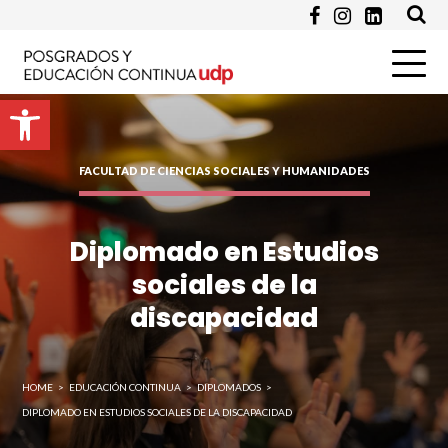
Programa de Interés *
Abrir barra de herramientas
Pregunta
FACULTAD DE CIENCIAS SOCIALES Y HUMANIDADES
Diplomado en Estudios
sociales de la
discapacidad
HOME
>
EDUCACIÓN CONTINUA
>
DIPLOMADOS
>
Enviar
DIPLOMADO EN ESTUDIOS SOCIALES DE LA DISCAPACIDAD