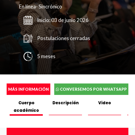
En línea- Sincrónico
Inicio: 03 de junio 2026
Postulaciones cerradas
5 meses
Completa el siguente formulario y puedes
ver o descargar el folleto.
Nombres
*
MÁS INFORMACIÓN
CONVERSEMOS POR WHATSAPP
Cuerpo
Descripción
Video
académico
C
Completa el siguente formulario y nos pondremos en
Apellidos
*
contacto contigo a la brevedad.