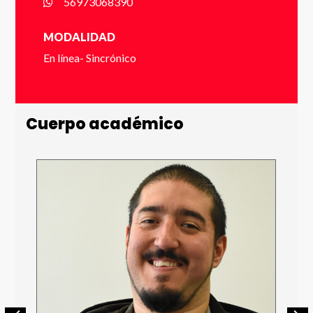
56973068390
Email *
MODALIDAD
En línea- Sincrónico
Número de Celular * (+56 9 xxxx xxxx)
Cuerpo académico
Enviar