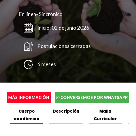
En línea- Sincrónico
Inicio: 02 de junio 2026
Postulaciones cerradas
6 meses
Completa el siguente formulario y puedes
ver o descargar el folleto.
Nombres
*
MÁS INFORMACIÓN
CONVERSEMOS POR WHATSAPP
Cuerpo
Descripción
Malla
académico
Curricular
Completa el siguente formulario y nos pondremos en
Apellidos
*