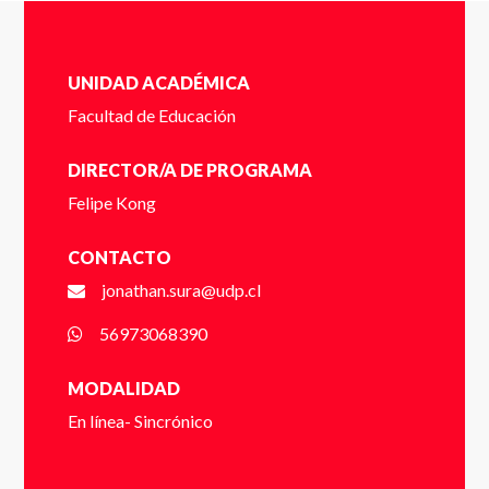
contacto contigo a la brevedad.
Cédula de identidad sin puntos ni guión (Ej:
UNIDAD ACADÉMICA
18410112) *
Facultad de Educación
Email
*
DIRECTOR/A DE PROGRAMA
Felipe Kong
Dígito verificador (Ej: 2) *
CONTACTO
Teléfono
*
jonathan.sura@udp.cl
Nombre *
56973068390
MODALIDAD
* campos obligatorios
En línea- Sincrónico
Apellido *
VER FOLLETO