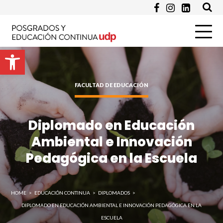
Programa de Interés *
Abrir barra de herramientas
Pregunta
FACULTAD DE EDUCACIÓN
Diplomado en Educación
Ambiental e Innovación
Pedagógica en la Escuela
Enviar
HOME
>
EDUCACIÓN CONTINUA
>
DIPLOMADOS
>
DIPLOMADO EN EDUCACIÓN AMBIENTAL E INNOVACIÓN PEDAGÓGICA EN LA
ESCUELA