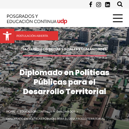
Programa de Interés *
Abrir barra de herramientas
Pregunta
POSTULACIÓN ABIERTA
FACULTAD DE CIENCIAS SOCIALES Y HUMANIDADES
Diplomado en Políticas
Públicas para el
Desarrollo Territorial
Enviar
HOME
>
EDUCACIÓN CONTINUA
>
DIPLOMADOS
>
DIPLOMADO EN POLÍTICAS PÚBLICAS PARA EL DESARROLLO TERRITORIAL