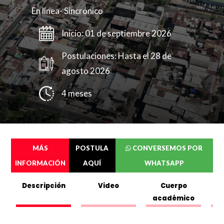
En línea- Sincrónico
Inicio: 01 de septiembre 2026
Postulaciones: Hasta el 28 de
agosto 2026
4 meses
Completa el siguente formulario y puedes
ver o descargar el folleto.
MÁS
POSTULA
CONVERSEMOS POR
INFORMACIÓN
AQUÍ
WHATSAPP
Nombres
*
Descripción
Video
Cuerpo
académico
C