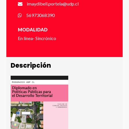
imaydibell.portela@udp.cl
56973068390
Email *
MODALIDAD
En línea- Sincrónico
Número de Celular * (+56 9 xxxx xxxx)
Descripción
Enviar