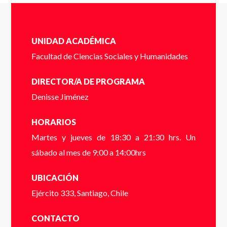
Completa el siguente formulario y nos pondremos en
Apellidos
*
contacto contigo a la brevedad.
Cédula de identidad sin puntos ni guión (Ej:
UNIDAD ACADÉMICA
18410112) *
Facultad de Ciencias Sociales y Humanidades
Email
*
DIRECTOR/A DE PROGRAMA
Denisse Jiménez
Dígito verificador (Ej: 2) *
HORARIOS
Martes y jueves de 18:30 a 21:30 hrs. Un
Teléfono
*
sábado al mes de 9:00 a 14:00hrs
Nombre *
UBICACIÓN
Ejército 333, Santiago, Chile
* campos obligatorios
Apellido *
CONTACTO
VER FOLLETO