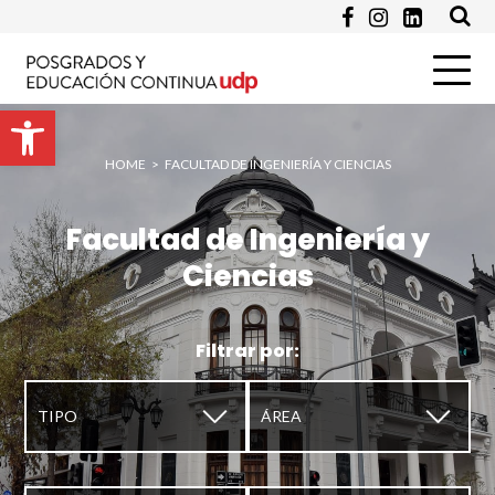
Programa de Interés *
Abrir barra de herramientas
HOME
>
FACULTAD DE INGENIERÍA Y CIENCIAS
Pregunta
Facultad de Ingeniería y
Ciencias
Filtrar por:
▼
▼
Enviar