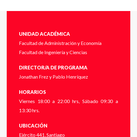
Completa el siguente formulario y nos pondremos en
Apellidos
*
contacto contigo a la brevedad.
UNIDAD ACADÉMICA
Cédula de identidad sin puntos ni guión (Ej:
18410112) *
Facultad de Administración y Economía
Facultad de Ingeniería y Ciencias
Email
*
DIRECTOR/A DE PROGRAMA
Dígito verificador (Ej: 2) *
Jonathan Frez y Pablo Henríquez
HORARIOS
Teléfono
*
Viernes 18:00 a 22:00 hrs, Sábado 09:30 a
Nombre *
13:30 hrs.
UBICACIÓN
* campos obligatorios
Ejército 441, Santiago