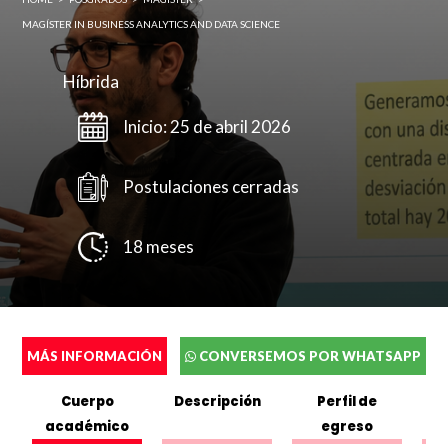
MAGÍSTER IN BUSINESS ANALYTICS AND DATA SCIENCE
Híbrida
Inicio: 25 de abril 2026
Postulaciones cerradas
18 meses
Completa el siguente formulario y puedes
ver o descargar el folleto.
MÁS INFORMACIÓN
CONVERSEMOS POR WHATSAPP
Nombres
*
Cuerpo
Descripción
Perfil de
académico
egreso
C