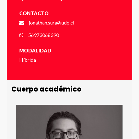
Apellido *
VER FOLLETO
CONTACTO
jonathan.sura@udp.cl
Email *
56973068390
MODALIDAD
Híbrida
Número de Celular * (+56 9 xxxx xxxx)
Cuerpo académico
Enviar