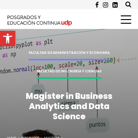
Programa de Interés *
Pregunta
Abrir barra de herramientas
FACULTAD DE ADMINISTRACIÓN Y ECONOMÍA
FACULTAD DE INGENIERÍA Y CIENCIAS
Magíster in Business
Enviar
Analytics and Data
Science
HOME
>
POSGRADOS
>
MAGÍSTER
>