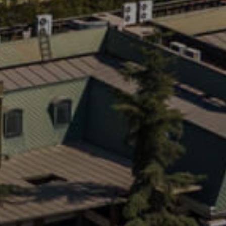
Dígito verifi
Nombre *
Apellido *
Email *
Número de C