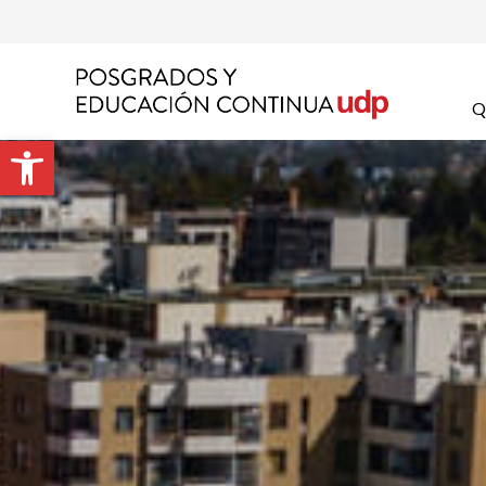
Nom
Q
Abrir barra de herramientas
Apel
Emai
Prog
Preg