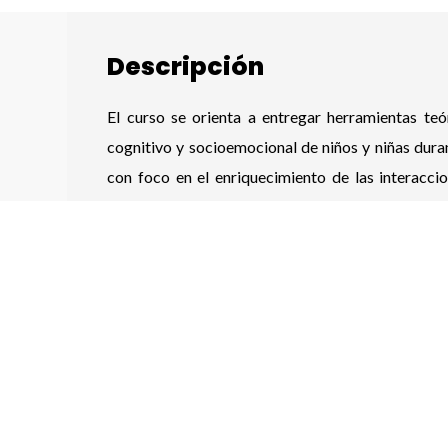
Descripción
El curso se orienta a entregar herramientas teó
cognitivo y socioemocional de niños y niñas dura
con foco en el enriquecimiento de las interacc
Modificabilidad Cognitiva Estructural y Exp
Feuerstein, Falik & Rand, 2002; Feuerstein, Fe
Feuerstein, 2006), así como también a partir
interacciones ofrecen (Pianta, La Paro, & H
instrumentos curriculares vigentes.
Durante cuatro semanas de trabajo se desarrollará
participantes a reflexionar críticamente sobre
activar y desarrollar el potencial de aprendizaje d
Video informativo del curso