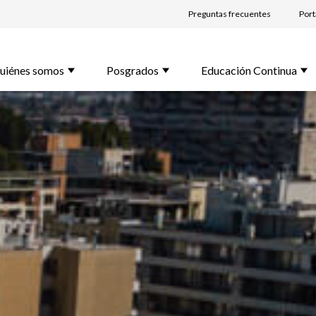
Preguntas frecuentes
Port
bre *
uiénes somos
Posgrados
Educación Continua
lido *
l *
rama de Interés *
unta