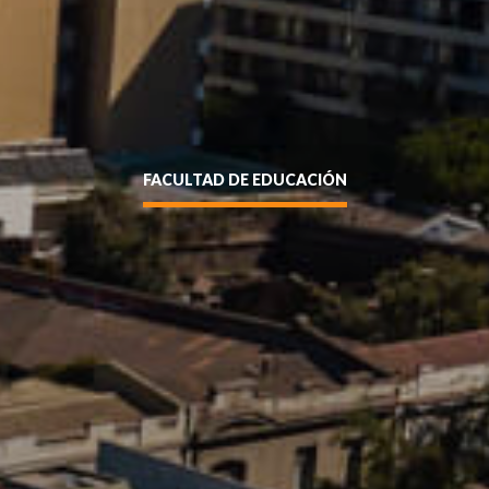
FACULTAD DE EDUCACIÓN
Enviar
siguente formulario y nos pondremos en contacto contigo a
entidad sin puntos ni guión (Ej: 18410112) *