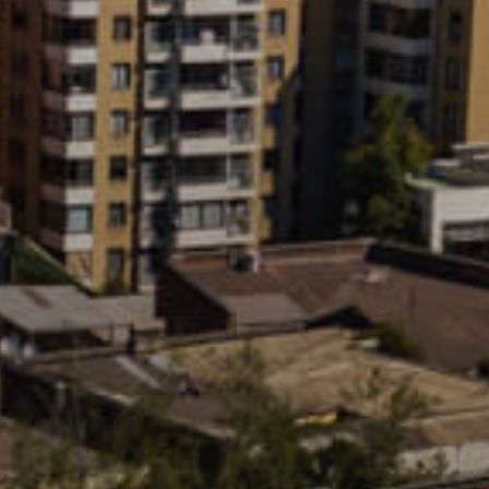
Completa el 
Cédula de id