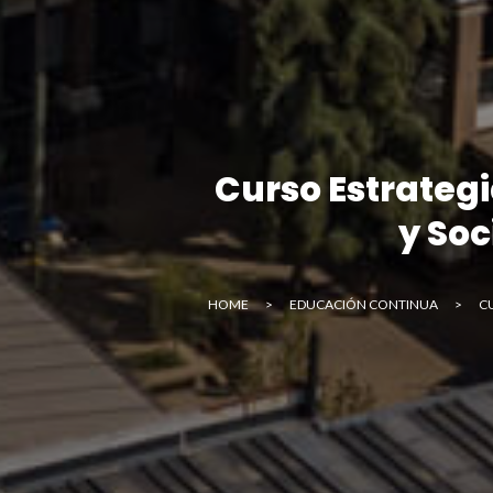
E
Curso Estrategi
y Soc
HOME
>
EDUCACIÓN CONTINUA
>
C