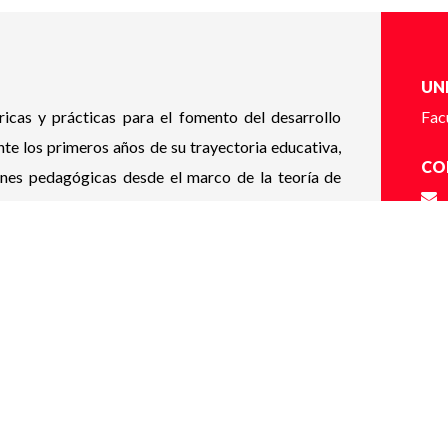
UN
ricas y prácticas para el fomento del desarrollo
Fac
nte los primeros años de su trayectoria educativa,
CO
iones pedagógicas desde el marco de la teoría de
eriencia de Aprendizaje Mediado (Feuerstein,
uerstein, Falik & Rand, 2006; Feuerstein, Rand &
 de las oportunidades de aprendizaje que estas
MO
amre, 2008) y los desafíos planteados por los
En l
n contenidos y actividades que invitan a las y los
 la apropiación del rol mediador para descubrir,
e cada estudiante.