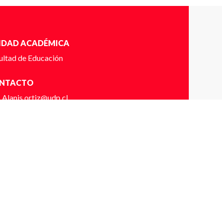
IDAD ACADÉMICA
ultad de Educación
NTACTO
Alanis.ortiz@udp.cl
56973068390
DALIDAD
ínea- Sincrónico