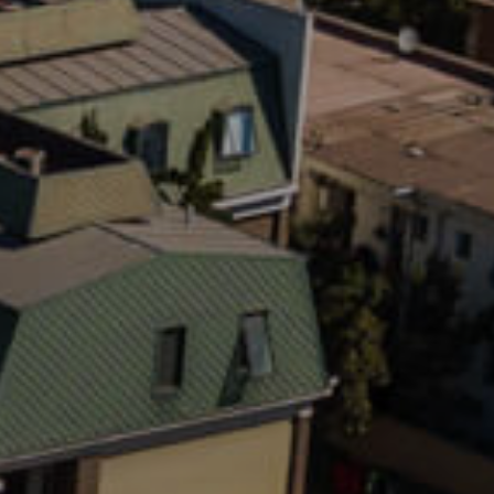
cador (Ej: 2) *
elular * (+56 9 xxxx xxxx)