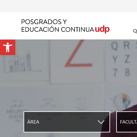
Apel
Q
Abrir barra de herramientas
Emai
Prog
Preg
▼