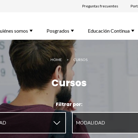
Preguntas frecuentes
Port
lido *
uiénes somos
Posgrados
Educación Continua
l *
HOME
>
CURSOS
Cursos
rama de Interés *
Filtrar por:
unta
▼