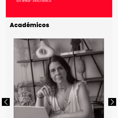
En línea- Sincrónico
Apellido *
Académicos
Email *
Número de Celular * (+56 9 xxxx xxxx)
Enviar