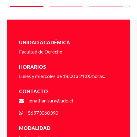
Completa el siguente formulario y nos pondremos en
contacto contigo a la brevedad.
Cédula de identidad sin puntos ni guión (Ej:
UNIDAD ACADÉMICA
18410112) *
Facultad de Derecho
HORARIOS
Dígito verificador (Ej: 2) *
Lunes y miércoles de 18:00 a 21:00 horas.
CONTACTO
jonathan.sura@udp.cl
Nombre *
56973068390
MODALIDAD