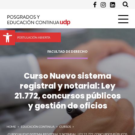
Pregunta
Abrir barra de herramientas
POSTULACIÓN ABIERTA
FACULTAD DE DERECHO
Curso Nuevo sistema
registral y notarial: Ley
Enviar
21.772, concursos públicos
y gestión de oficios
HOME
>
EDUCACIÓN CONTINUA
>
CURSOS
>
CURSO NUEVO SISTEMA REGISTRAL Y NOTARIAL: LEY 21.772, CONCURSOS PÚBLICOS