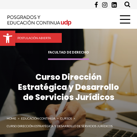
Programa de Interés *
Pregunta
Abrir barra de herramientas
POSTULACIÓN ABIERTA
FACULTAD DE DERECHO
Curso Dirección
Estratégica y Desarrollo
de Servicios Jurídicos
Enviar
HOME
>
EDUCACIÓN CONTINUA
>
CURSOS
>
CURSO DIRECCIÓN ESTRATÉGICA Y DESARROLLO DE SERVICIOS JURÍDICOS