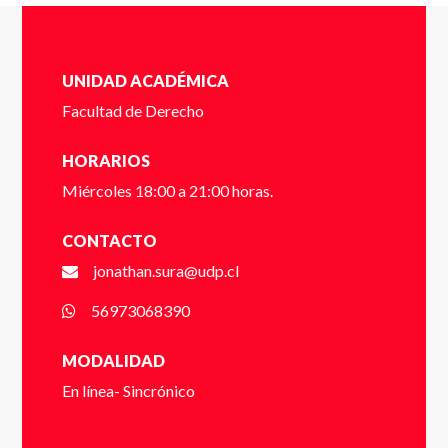
Completa el siguente formulario y nos pondremos en
contacto contigo a la brevedad.
UNIDAD ACADÉMICA
Cédula de identidad sin puntos ni guión (Ej:
Facultad de Derecho
18410112) *
HORARIOS
Miércoles 18:00 a 21:00 horas.
Dígito verificador (Ej: 2) *
CONTACTO
jonathan.sura@udp.cl
56973068390
Nombre *
MODALIDAD
En línea- Sincrónico
Apellido *