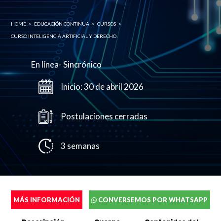
HOME
>
EDUCACIÓN CONTINUA
>
CURSOS
>
CURSO INTELIGENCIA ARTIFICIAL Y DERECHO
En línea- Sincrónico
Inicio: 30 de abril 2026
Postulaciones cerradas
3 semanas
Completa el siguente formulario y nos pondremos en
contacto contigo a la brevedad.
MÁS INFORMACIÓN
CONVERSEMOS POR WHATSAPP
Cédula de identidad sin puntos ni guión (Ej: