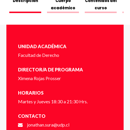
Descripción
Cuerpo
Contenidos del
18410112) *
académico
curso
Dígito verificador (Ej: 2) *
UNIDAD ACADÉMICA
Facultad de Derecho
Nombre *
DIRECTOR/A DE PROGRAMA
Ximena Rojas Prosser
HORARIOS
Apellido *
Martes y Jueves 18:30 a 21:30 Hrs.
CONTACTO
jonathan.sura@udp.cl
Email *