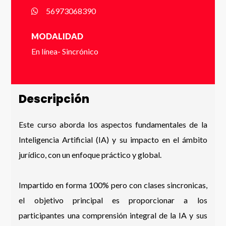
56973068390
MODALIDAD
Número de Celular * (+56 9 xxxx xxxx)
En línea- Sincrónico
Descripción
Enviar
Este curso aborda los aspectos fundamentales de la
Inteligencia Artificial (IA) y su impacto en el ámbito
jurídico, con un enfoque práctico y global.
Impartido en forma 100% pero con clases sincronicas,
el objetivo principal es proporcionar a los
participantes una comprensión integral de la IA y sus