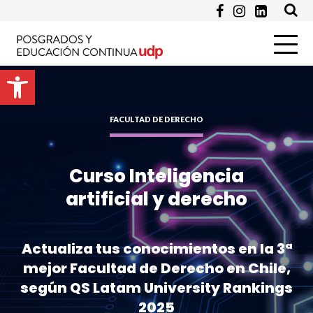
Email *
Abrir barra de herramientas
Programa de Interés *
FACULTAD DE DERECHO
Pregunta
Curso Inteligencia
artificial y derecho
Actualiza tus conocimientos en la 3ª
mejor Facultad de Derecho en Chile,
según QS Latam University Rankings
Enviar
2025