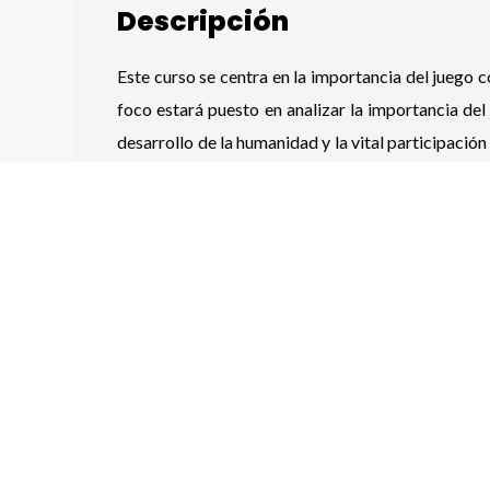
Descripción
Este curso se centra en la importancia del juego
foco estará puesto en analizar la importancia de
desarrollo de la humanidad y la vital participaci
método en el proceso de aprendizaje.
Contenidos
Origen y concepciones del juego
Juego, aprendizaje, desarrollo cognitivo y so
Investigaciones sobre el uso del juego
Problemas y tensiones en el uso del juego c
Elementos necesarios en la construcción de 