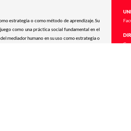
UN
 como estrategia o como método de aprendizaje. Su
Fac
l juego como una práctica social fundamental en el
DI
ón del mediador humano en su uso como estrategia o
Car
HO
8:30
UB
Ver
cioemocional, desarrollo social desde el juego
CO
omo estrategia o como método de aprendizaje
un camino pedagógico para el juego