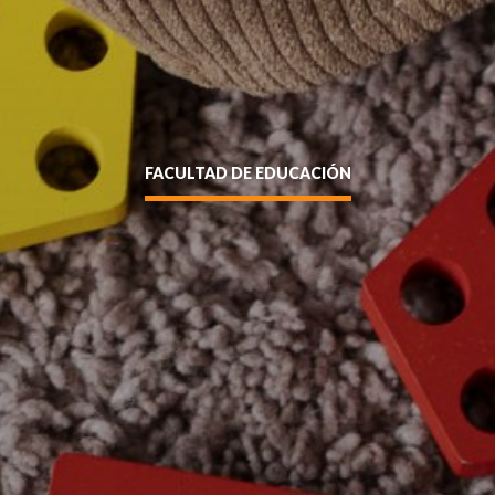
FACULTAD DE EDUCACIÓN
Enviar
siguente formulario y nos pondremos en contacto contigo a
entidad sin puntos ni guión (Ej: 18410112) *
cador (Ej: 2) *