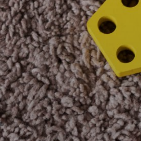
Completa el 
Cédula de id
Dígito verifi