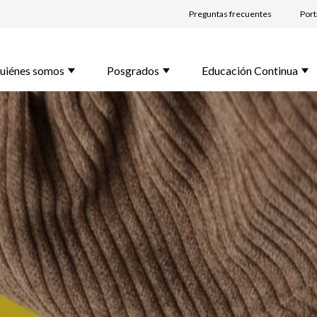
Preguntas frecuentes
Port
bre *
uiénes somos
Posgrados
Educación Continua
lido *
l *
rama de Interés *
unta