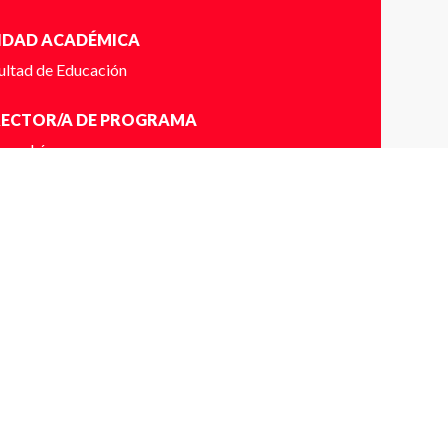
IDAD ACADÉMICA
ultad de Educación
RECTOR/A DE PROGRAMA
men López
RARIOS
 a 13:30 hrs.
ICACIÓN
gara 249, Santiago, Chile
NTACTO
jonathan.sura@udp.cl
56973068390