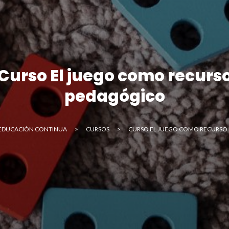
nviar
Curso El juego como recurs
pedagógico
EDUCACIÓN CONTINUA
>
CURSOS
>
CURSO EL JUEGO COMO RECURSO