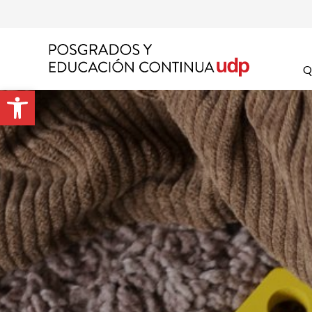
Nom
Q
Abrir barra de herramientas
Apel
Emai
Prog
Preg