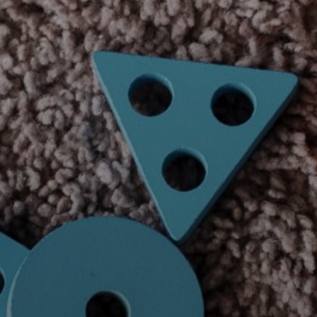
Nombre *
Apellido *
Email *
Número de C