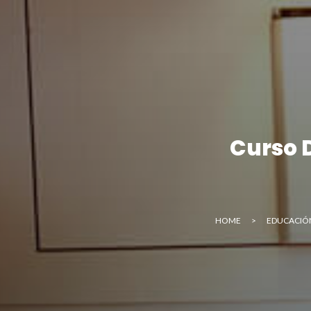
E
Curso D
HOME
>
EDUCACIÓ