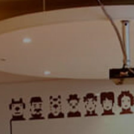
Dígito verifi
Nombre *
Apellido *
Email *
Número de C