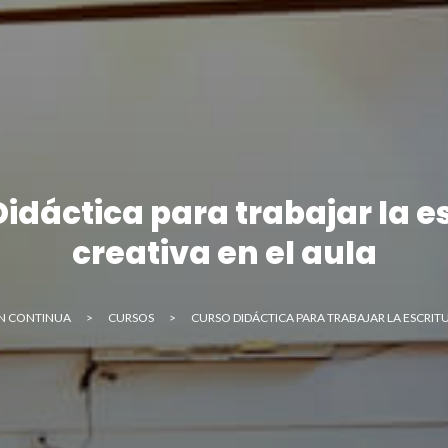
nviar
idáctica para trabajar la e
creativa en el aula
N CONTINUA
>
CURSOS
>
CURSO DIDÁCTICA PARA TRABAJAR LA ESCRITU