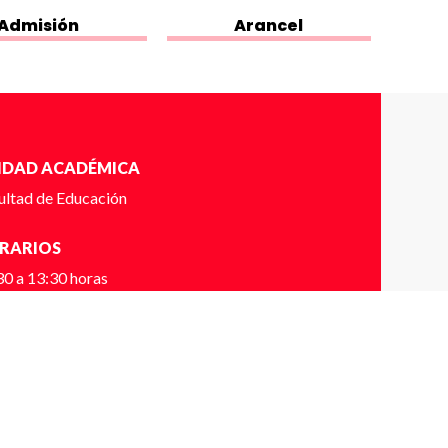
Admisión
Arancel
IDAD ACADÉMICA
ultad de Educación
RARIOS
30 a 13:30 horas
NTACTO
Alanis.ortiz@udp.cl
56973068390
DALIDAD