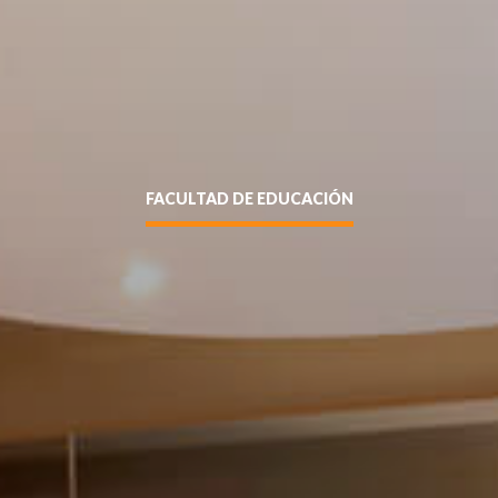
FACULTAD DE EDUCACIÓN
Enviar
siguente formulario y nos pondremos en contacto contigo a
entidad sin puntos ni guión (Ej: 18410112) *