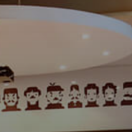
cador (Ej: 2) *
elular * (+56 9 xxxx xxxx)