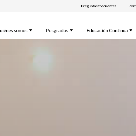
Preguntas frecuentes
Port
bre *
uiénes somos
Posgrados
Educación Continua
lido *
l *
rama de Interés *
unta