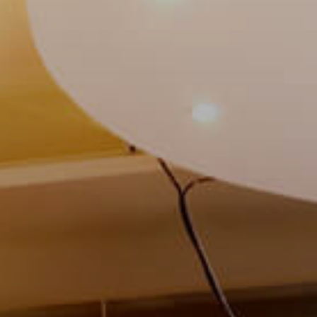
Completa el 
Cédula de id