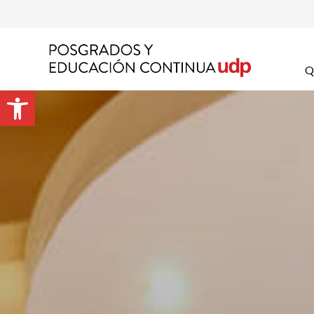
Nom
Q
Abrir barra de herramientas
Apel
Emai
Prog
Preg