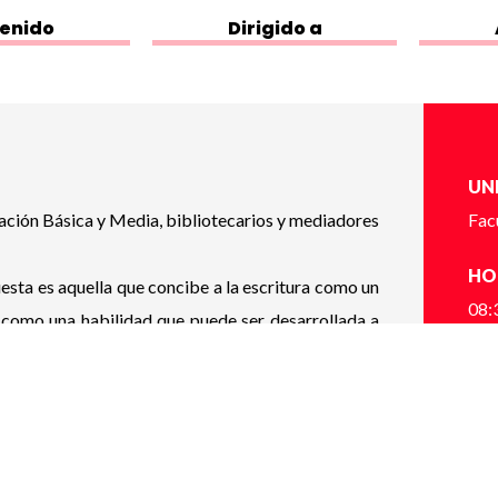
enido
Dirigido a
UN
cación Básica y Media, bibliotecarios y mediadores
Fac
HO
uesta es aquella que concibe a la escritura como un
08:
y como una habilidad que puede ser desarrollada a
so está orientado a conocer una propuesta didáctica
CO
itura creativa en el aula. Además, dicha propuesta
ritura de un relato grupal y, posteriormente, uno
cipantes desarrollen el trabajo creativo, y desde su
MO