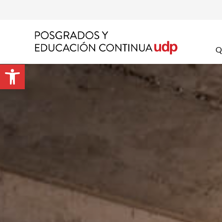
Déja
Nom
Q
Abrir barra de herramientas
Apel
Emai
Prog
Preg