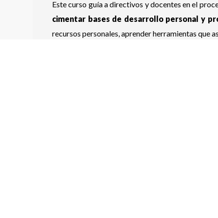
Este curso guía a directivos y docentes en el pro
cimentar bases de desarrollo personal y pr
recursos personales, aprender herramientas que as
de liderazgo efectivo que promuevan el autocuida
De esta manera, desarrollar herramientas que fo
contextos desafiantes y de incertidumbre como l
balance individual y colectivo para reconocer l
planes de acción personales y grupales para enfren
las demandas y nuestros recursos para afronta
profesional a largo plazo.
Contenidos
Relator: