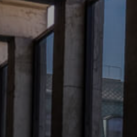
Nombre *
Apellido *
Email *
Número de C