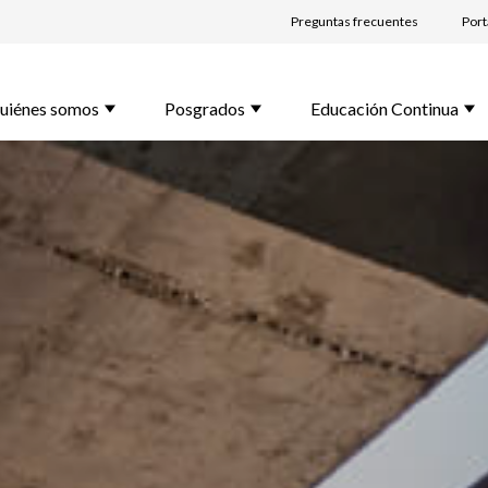
nos tus datos y te contactaremos
Preguntas frecuentes
Port
bre *
uiénes somos
Posgrados
Educación Continua
lido *
l *
rama de Interés *
unta