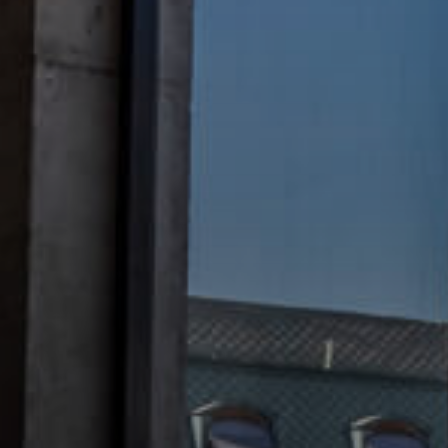
elular * (+56 9 xxxx xxxx)