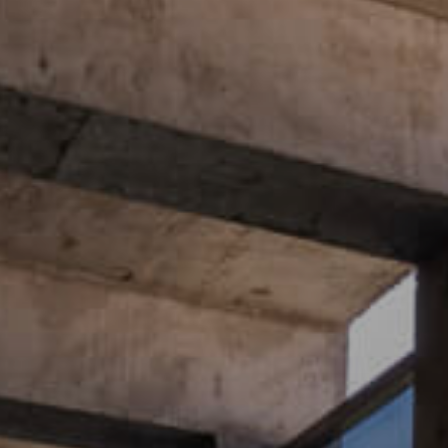
Completa el 
Cédula de id
Dígito verifi