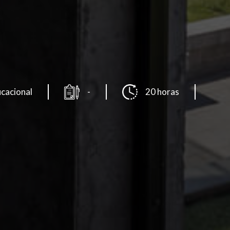
ucacional
-
20 horas