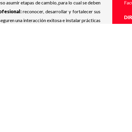
ceso asumir etapas de cambio, para lo cual se deben
Fac
ofesional:
reconocer, desarrollar y fortalecer sus
DI
eguren una interacción exitosa e instalar prácticas
Cla
do y bienestar docente.
rtalezcan el autocuidado y bienestar docente, en
HO
os actuales y futuros, hace necesario realizar un
8:3
as propias capacidades y la del equipo, proponer
tar los desafíos y así conseguir un equilibrio entre
UB
rlos, lo que favorecerá el bienestar personal y
Cla
CO
MO