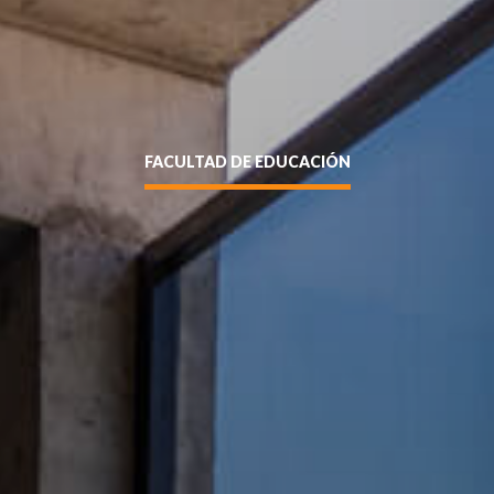
FACULTAD DE EDUCACIÓN
Enviar
siguente formulario y nos pondremos en contacto contigo a
entidad sin puntos ni guión (Ej: 18410112) *
cador (Ej: 2) *