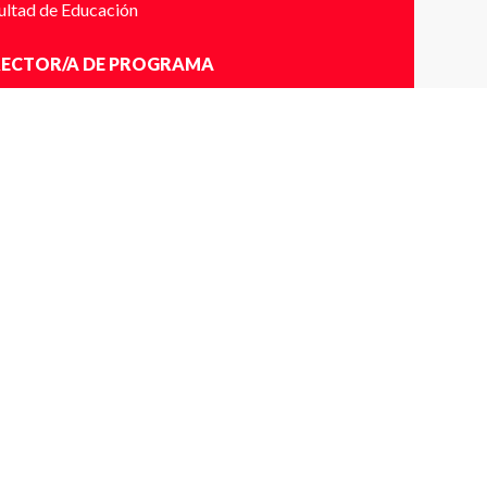
ultad de Educación
RECTOR/A DE PROGRAMA
udia Pinares
RARIOS
0 a 13:00 horas
ICACIÓN
se en Vivo vía Zoom
NTACTO
Alanis.ortiz@udp.cl
56973068390
DALIDAD