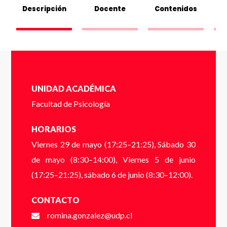
Descripción
Docente
Contenidos
Dígito verificador (Ej: 2) *
Nombre *
UNIDAD ACADÉMICA
Facultad de Psicología
HORARIOS
Apellido *
Viernes 29 de mayo (17:25–21:25), Sábado 30
de mayo (8:30–14:00), Viernes 5 de junio
(17:25–21:25), sábado 6 de junio (8:30–12:00).
Email *
CONTACTO
romina.gonzalez@udp.cl