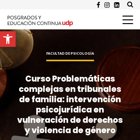
Email *
Abrir barra de herramientas
Programa de Interés *
FACULTAD DE PSICOLOGÍA
Pregunta
Curso Problemáticas
complejas en tribunales
de familia: intervención
psicojurídica en
vulneración de derechos
y violencia de género