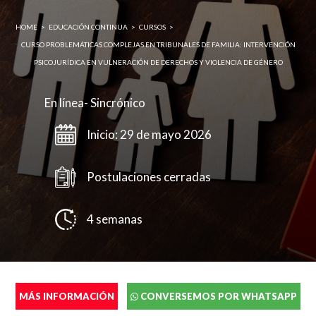
Enviar
HOME
>
EDUCACIÓN CONTINUA
>
CURSOS
>
CURSO PROBLEMÁTICAS COMPLEJAS EN TRIBUNALES DE FAMILIA: INTERVENCIÓN
PSICOJURÍDICA EN VULNERACIÓN DE DERECHOS Y VIOLENCIA DE GÉNERO
En línea- Sincrónico
Inicio: 29 de mayo 2026
Postulaciones cerradas
Completa el siguente formulario y nos pondremos en
4 semanas
contacto contigo a la brevedad.
Cédula de identidad sin puntos ni guión (Ej:
18410112) *
MÁS INFORMACIÓN
CONVERSEMOS POR WHATSAPP