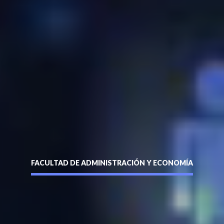
formulario y puedes ver o descargar el folleto.
Apellidos
*
Enviar
Teléfono
*
FACULTAD DE ADMINISTRACIÓN Y ECONOMÍA
siguente formulario y nos pondremos en contacto contigo a
entidad sin puntos ni guión (Ej: 18410112) *
os