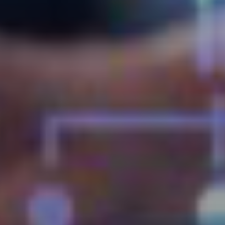
VER FOLLETO
cador (Ej: 2) *