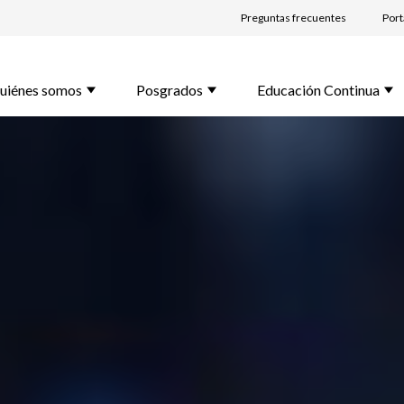
Preguntas frecuentes
Port
lido *
uiénes somos
Posgrados
Educación Continua
l *
rama de Interés *
unta