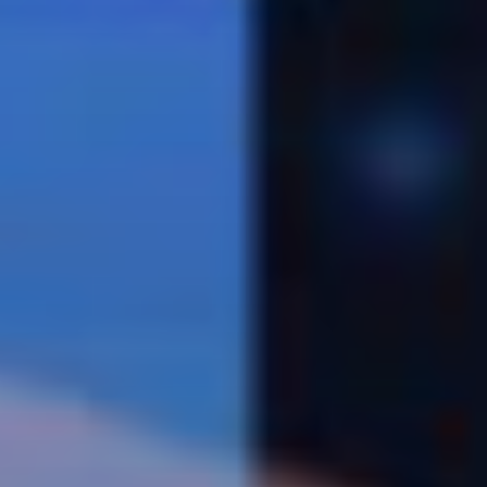
Completa el siguente 
Nombres
*
Email
*
Completa el 
Cédula de id
* campos obligatori