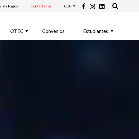
al de Pagos
Contáctanos
UDP
OTEC
Convenios
Estudiantes