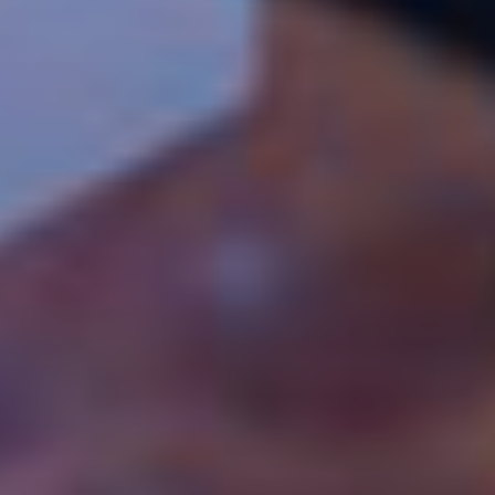
Dígito verifi
Nombre *
Apellido *
Email *