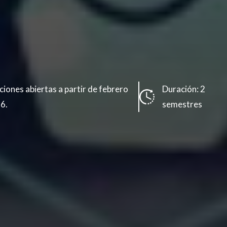
pciones abiertas a partir de febrero
Duración: 2
6.
semestres