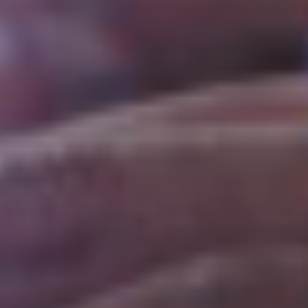
Número de C
E