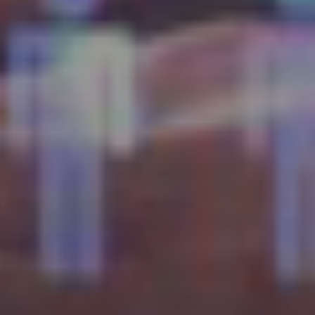
elular * (+56 9 xxxx xxxx)
nviar