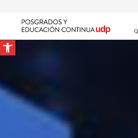
Apel
Q
Abrir barra de herramientas
Emai
Prog
Preg