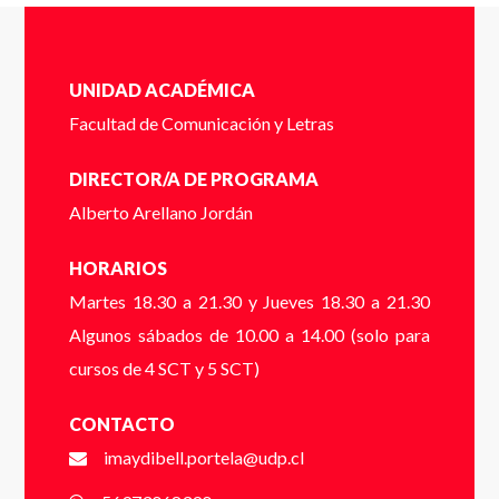
Completa el siguente formulario y nos pondremos en
UNIDAD ACADÉMICA
contacto contigo a la brevedad.
Facultad de Comunicación y Letras
Cédula de identidad sin puntos ni guión (Ej:
18410112) *
DIRECTOR/A DE PROGRAMA
Alberto Arellano Jordán
HORARIOS
Dígito verificador (Ej: 2) *
Martes 18.30 a 21.30 y Jueves 18.30 a 21.30
Algunos sábados de 10.00 a 14.00 (solo para
cursos de 4 SCT y 5 SCT)
Nombre *
CONTACTO
imaydibell.portela@udp.cl