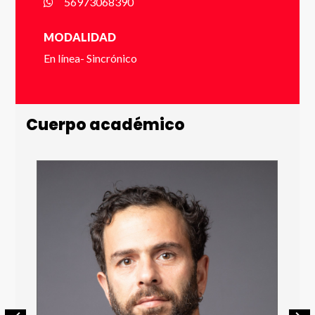
56973068390
Apellido *
MODALIDAD
En línea- Sincrónico
Email *
Cuerpo académico
Número de Celular * (+56 9 xxxx xxxx)
Enviar