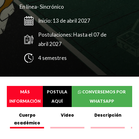
En línea- Sincrónico
Inicio: 13 de abril 2027
Postulaciones: Hasta el 07 de
abril 2027
4 semestres
MÁS
POSTULA
CONVERSEMOS POR
INFORMACIÓN
AQUÍ
WHATSAPP
Cuerpo
Video
Descripción
académico
C