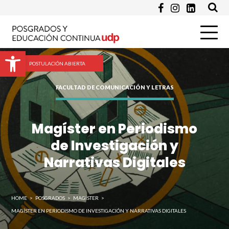
Pregunta
Abrir barra de herramientas
POSTULACIÓN ABIERTA
FACULTAD DE COMUNICACIÓN Y LETRAS
Magíster en Periodismo
de Investigación y
Enviar
Narrativas Digitales
HOME
>
POSGRADOS
>
MAGÍSTER
>
MAGÍSTER EN PERIODISMO DE INVESTIGACIÓN Y NARRATIVAS DIGITALES