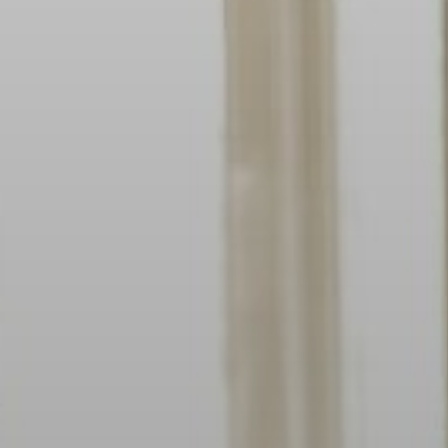
Completa el siguente 
Nombres
*
Email
*
Completa el 
Cédula de id
* campos obligatori