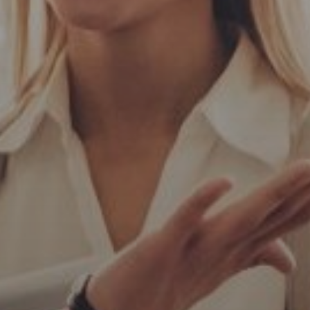
elular * (+56 9 xxxx xxxx)
nviar