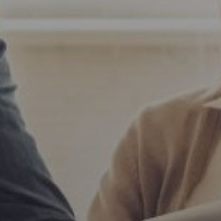
Número de C
E