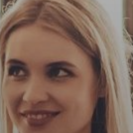
VER FOLLETO
cador (Ej: 2) *