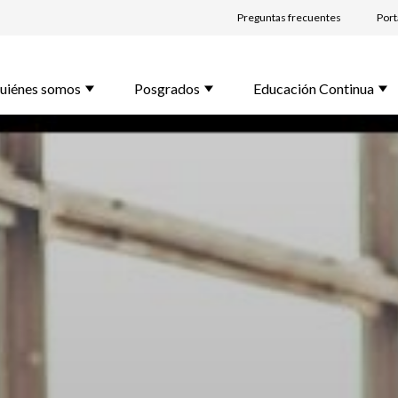
Preguntas frecuentes
Port
lido *
uiénes somos
Posgrados
Educación Continua
l *
rama de Interés *
unta