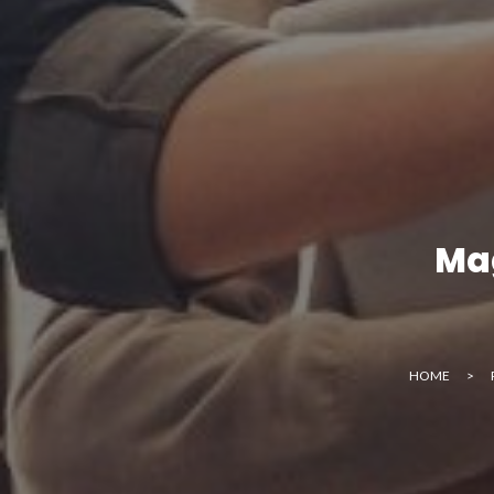
Mag
HOME
>