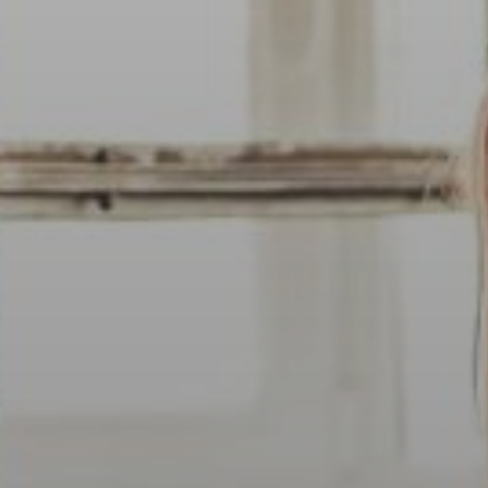
Dígito verifi
Nombre *
Apellido *
Email *