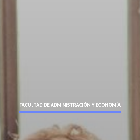
formulario y puedes ver o descargar el folleto.
Apellidos
*
Enviar
Teléfono
*
FACULTAD DE ADMINISTRACIÓN Y ECONOMÍA
siguente formulario y nos pondremos en contacto contigo a
entidad sin puntos ni guión (Ej: 18410112) *
os