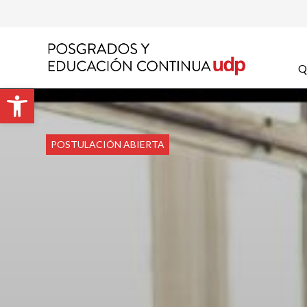
Apel
Q
Abrir barra de herramientas
Emai
POSTULACIÓN ABIERTA
Prog
Preg