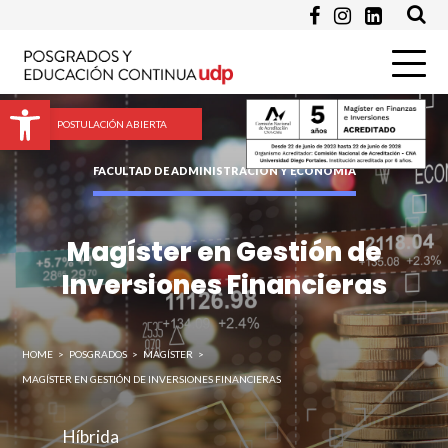
Pregunta
Abrir barra de herramientas
POSTULACIÓN ABIERTA
FACULTAD DE ADMINISTRACIÓN Y ECONOMÍA
Magíster en Gestión de
Enviar
Inversiones Financieras
HOME
>
POSGRADOS
>
MAGÍSTER
>
MAGÍSTER EN GESTIÓN DE INVERSIONES FINANCIERAS
Híbrida