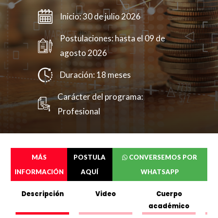
Inicio: 30 de julio 2026
Postulaciones: hasta el 09 de
agosto 2026
Duración: 18 meses
Carácter del programa:
Profesional
MÁS
POSTULA
CONVERSEMOS POR
INFORMACIÓN
AQUÍ
WHATSAPP
Completa el siguente formulario y puedes
ver o descargar el folleto.
Descripción
Video
Cuerpo
académico
Nombres
*