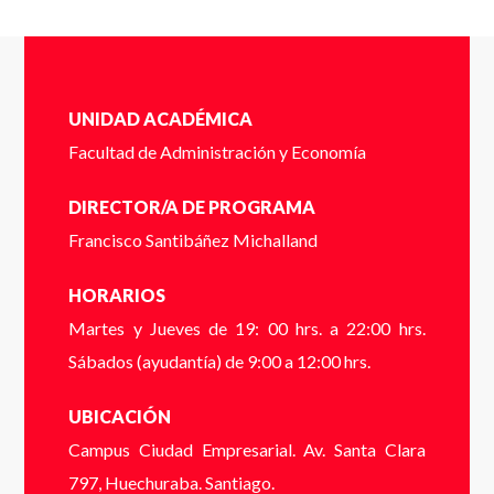
UNIDAD ACADÉMICA
Completa el siguente formulario y nos pondremos en
Apellidos
*
Facultad de Administración y Economía
contacto contigo a la brevedad.
DIRECTOR/A DE PROGRAMA
Cédula de identidad sin puntos ni guión (Ej:
18410112) *
Francisco Santibáñez Michalland
Email
*
HORARIOS
Martes y Jueves de 19: 00 hrs. a 22:00 hrs.
Dígito verificador (Ej: 2) *
Sábados (ayudantía) de 9:00 a 12:00 hrs.
UBICACIÓN
Teléfono
*
Campus Ciudad Empresarial. Av. Santa Clara
Nombre *
797, Huechuraba. Santiago.