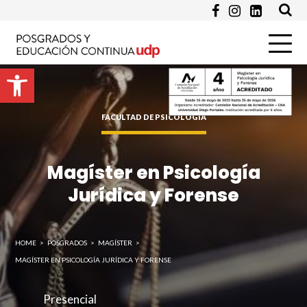
Abrir barra de herramientas
FACULTAD DE PSICOLOGÍA
Enviar
Magíster en Psicología
Jurídica y Forense
HOME
>
POSGRADOS
>
MAGÍSTER
>
MAGÍSTER EN PSICOLOGÍA JURÍDICA Y FORENSE
Presencial