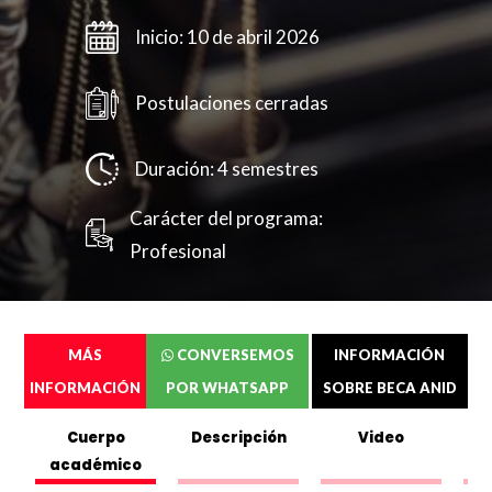
Inicio: 10 de abril 2026
Postulaciones cerradas
Duración: 4 semestres
Carácter del programa:
Profesional
MÁS
CONVERSEMOS
INFORMACIÓN
INFORMACIÓN
POR WHATSAPP
SOBRE BECA ANID
Cuerpo
Descripción
Video
académico
C
Completa el siguente formulario y puedes