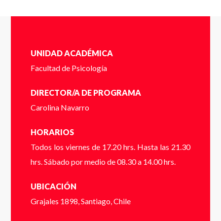
ver o descargar el folleto.
Nombres
*
UNIDAD ACADÉMICA
Facultad de Psicología
DIRECTOR/A DE PROGRAMA
Completa el siguente formulario y nos pondremos en
Apellidos
*
Carolina Navarro
contacto contigo a la brevedad.
Cédula de identidad sin puntos ni guión (Ej:
HORARIOS
18410112) *
Todos los viernes de 17.20 hrs. Hasta las 21.30
Email
*
hrs. Sábado por medio de 08.30 a 14.00 hrs.
UBICACIÓN
Dígito verificador (Ej: 2) *
Grajales 1898, Santiago, Chile