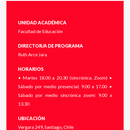
Completa el siguente formulario y puedes
ver o descargar el folleto.
UNIDAD ACADÉMICA
Nombres
*
Facultad de Educación
DIRECTOR/A DE PROGRAMA
Ruth Arce Jara
Completa el siguente formulario y nos pondremos en
Apellidos
*
HORARIOS
contacto contigo a la brevedad.
• Martes 18.00 a 20.30 (sincrónica. Zoom) •
Cédula de identidad sin puntos ni guión (Ej:
Sábado por medio presencial: 9.00 a 17.00 •
18410112) *
Sábado por medio sincrónica zoom: 9.00 a
Email
*
13.30
UBICACIÓN
Dígito verificador (Ej: 2) *
Vergara 249, Santiago, Chile