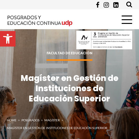
Enviar
Abrir barra de herramientas
FACULTAD DE EDUCACIÓN
Magíster en Gestión de
Instituciones de
Educación Superior
HOME
>
POSGRADOS
>
MAGÍSTER
>
MAGÍSTER EN GESTIÓN DE INSTITUCIONES DE EDUCACIÓN SUPERIOR