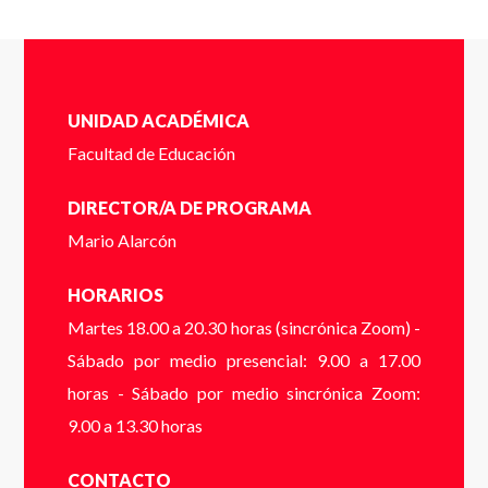
Completa el siguente formulario y puedes
UNIDAD ACADÉMICA
ver o descargar el folleto.
Facultad de Educación
Nombres
*
DIRECTOR/A DE PROGRAMA
Mario Alarcón
HORARIOS
Martes 18.00 a 20.30 horas (sincrónica Zoom) -
Completa el siguente formulario y nos pondremos en
Apellidos
*
Sábado por medio presencial: 9.00 a 17.00
contacto contigo a la brevedad.
horas - Sábado por medio sincrónica Zoom:
Cédula de identidad sin puntos ni guión (Ej:
9.00 a 13.30 horas
18410112) *
CONTACTO