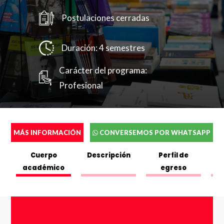
Postulaciones cerradas
Duración: 4 semestres
Carácter del programa:
Profesional
MÁS INFORMACIÓN
CONVERSEMOS POR WHATSAPP
Cuerpo
Descripción
Perfil de
académico
egreso
C
Completa el siguente formulario y puedes