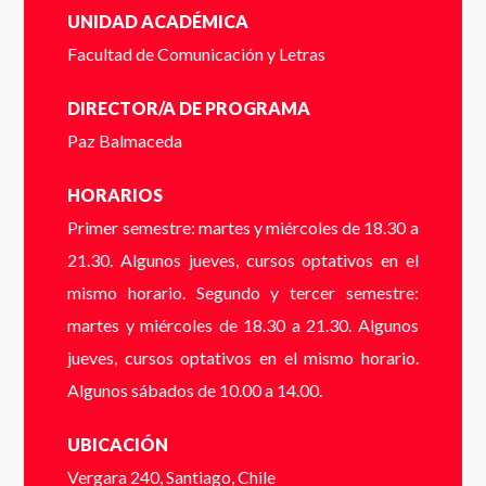
ver o descargar el folleto.
UNIDAD ACADÉMICA
Nombres
*
Facultad de Comunicación y Letras
DIRECTOR/A DE PROGRAMA
Paz Balmaceda
Completa el siguente formulario y nos pondremos en
HORARIOS
Apellidos
*
Primer semestre: martes y miércoles de 18.30 a
contacto contigo a la brevedad.
21.30. Algunos jueves, cursos optativos en el
Cédula de identidad sin puntos ni guión (Ej:
mismo horario. Segundo y tercer semestre:
18410112) *
martes y miércoles de 18.30 a 21.30. Algunos
Email
*
jueves, cursos optativos en el mismo horario.
Algunos sábados de 10.00 a 14.00.
Dígito verificador (Ej: 2) *
UBICACIÓN
Vergara 240, Santiago, Chile
Teléfono
*