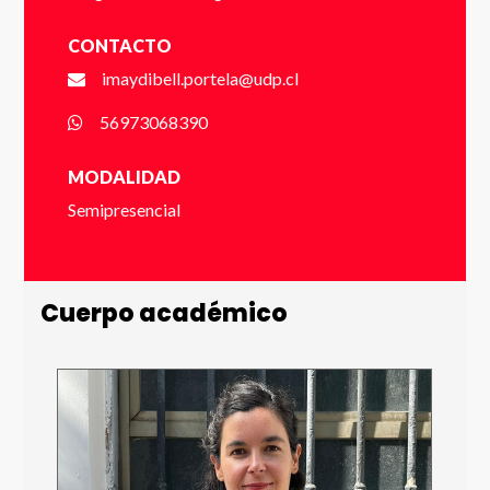
Nombre *
CONTACTO
imaydibell.portela@udp.cl
56973068390
* campos obligatorios
Apellido *
VER FOLLETO
MODALIDAD
Semipresencial
Email *
Cuerpo académico
Número de Celular * (+56 9 xxxx xxxx)