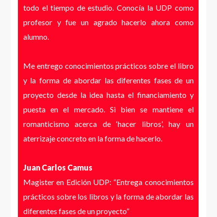
todo el tiempo de estudio. Conocía la UDP como
agradezco muchísimo y hasta hoy estoy en
profesor y fue un agrado hacerlo ahora como
contacto con varios de ellos. El magíster me
alumno.
entregó las herramientas para enfrentarme a
distintos tipos de proyectos editoriales, me
Me entrego conocimientos prácticos sobre el libro
permitió reinventar mi vida laboral y poder
y la forma de abordar las diferentes fases de un
dedicarme a lo que realmente me gusta hacer.
proyecto desde la idea hasta el financiamiento y
puesta en el mercado. Si bien se mantiene el
El Magíster en Edición es el programa más
romanticismo acerca de ‘hacer libros’, hay un
completo y sólido que puede encontrar alguien
aterrizaje concreto en la forma de hacerlo.
interesado en trabajar en el mundo editorial. Hay
que trabajar duro, pero al mismo tiempo se pasa
Juan Carlos Camus
muy bien. Como es un magíster profesional, la
Magister en Edición UDP: “Entrega conocimientos
dedicación está en el hacer, y creo que eso es lo más
prácticos sobre los libros y la forma de abordar las
importante cuando quieres dedicarte a un oficio
diferentes fases de un proyecto”
como este, en el que nunca terminas de aprender.