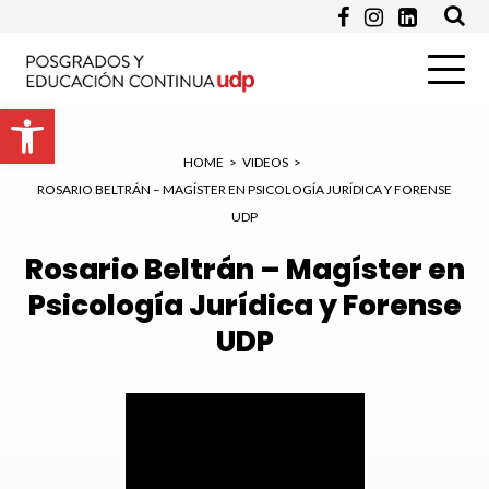
Apellido *
Abrir barra de herramientas
HOME
>
VIDEOS
>
ROSARIO BELTRÁN – MAGÍSTER EN PSICOLOGÍA JURÍDICA Y FORENSE
Email *
UDP
Rosario Beltrán – Magíster en
Psicología Jurídica y Forense
Programa de Interés *
UDP
Pregunta