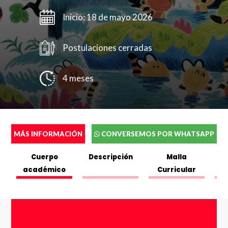
Inicio: 18 de mayo 2026
Postulaciones cerradas
4 meses
Completa el siguente formulario y puedes
ver o descargar el folleto.
MÁS INFORMACIÓN
CONVERSEMOS POR WHATSAPP
Nombres
*
Cuerpo
Descripción
Malla
académico
Curricular
Completa el siguente formulario y nos pondremos en
Apellidos
*