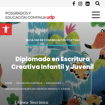
Programa de Interés *
Abrir barra de herramientas
Pregunta
FACULTAD DE COMUNICACIÓN Y LETRAS
Diplomado en Escritura
Creativa Infantil y Juvenil
HOME
>
EDUCACIÓN CONTINUA
>
DIPLOMADOS
>
Enviar
DIPLOMADO EN ESCRITURA CREATIVA INFANTIL Y JUVENIL
En línea- Sincrónico