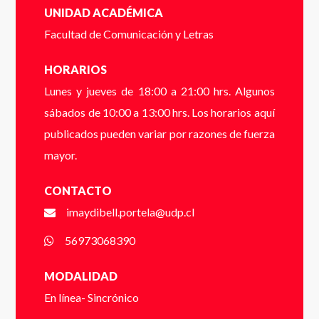
contacto contigo a la brevedad.
UNIDAD ACADÉMICA
Cédula de identidad sin puntos ni guión (Ej:
Facultad de Comunicación y Letras
18410112) *
HORARIOS
Email
*
Lunes y jueves de 18:00 a 21:00 hrs. Algunos
sábados de 10:00 a 13:00 hrs. Los horarios aquí
Dígito verificador (Ej: 2) *
publicados pueden variar por razones de fuerza
mayor.
Teléfono
*
CONTACTO
Nombre *
imaydibell.portela@udp.cl
56973068390
* campos obligatorios
Apellido *
MODALIDAD
VER FOLLETO
En línea- Sincrónico