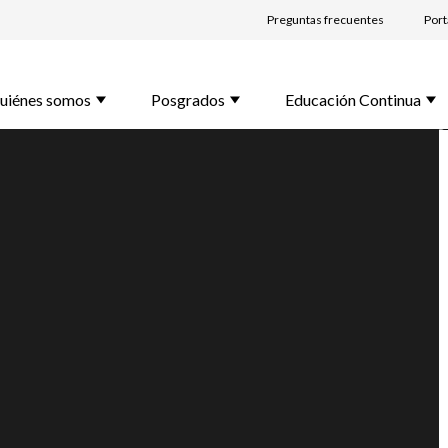
Preguntas frecuentes
Port
lido *
uiénes somos
Posgrados
Educación Continua
l *
rama de Interés *
unta