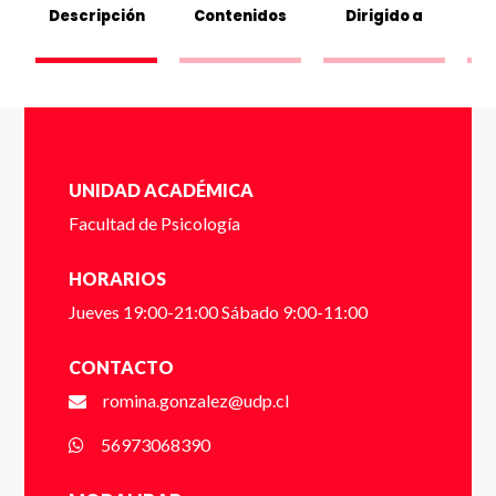
Dígito verificador (Ej: 2) *
Descripción
Contenidos
Dirigido a
Nombre *
UNIDAD ACADÉMICA
Facultad de Psicología
Apellido *
HORARIOS
Jueves 19:00-21:00 Sábado 9:00-11:00
Email *
CONTACTO
romina.gonzalez@udp.cl
56973068390
Número de Celular * (+56 9 xxxx xxxx)