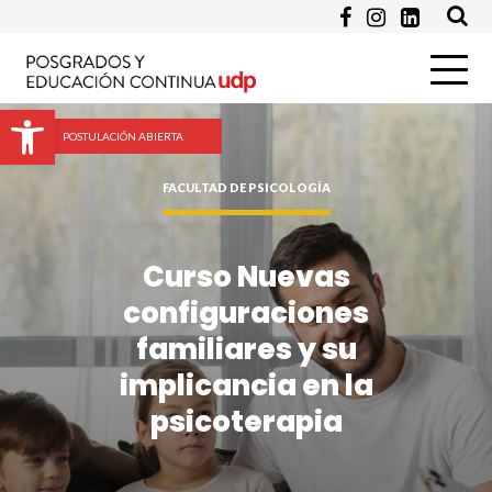
Abrir barra de herramientas
Email *
POSTULACIÓN ABIERTA
FACULTAD DE PSICOLOGÍA
Programa de Interés *
Curso Nuevas
Pregunta
configuraciones
familiares y su
implicancia en la
psicoterapia