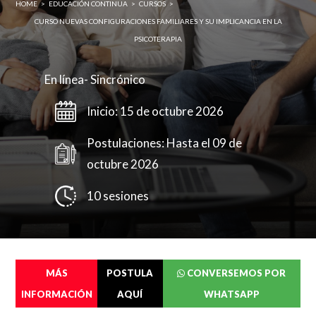
HOME
>
EDUCACIÓN CONTINUA
>
CURSOS
>
CURSO NUEVAS CONFIGURACIONES FAMILIARES Y SU IMPLICANCIA EN LA
Enviar
PSICOTERAPIA
En línea- Sincrónico
Inicio: 15 de octubre 2026
Postulaciones: Hasta el 09 de
octubre 2026
Completa el siguente formulario y nos pondremos en
10 sesiones
contacto contigo a la brevedad.
Cédula de identidad sin puntos ni guión (Ej:
18410112) *
MÁS
POSTULA
CONVERSEMOS POR
INFORMACIÓN
AQUÍ
WHATSAPP