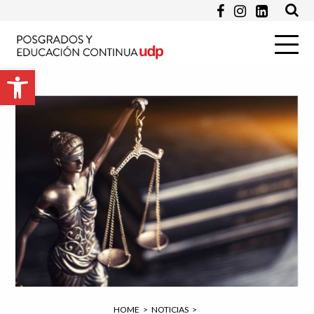
Pregunta
Abrir barra de herramientas
Enviar
HOME
>
NOTICIAS
>