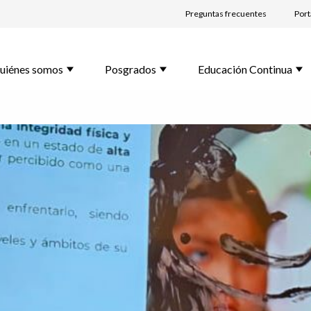
nos tus datos y te contactaremos
Preguntas frecuentes
Port
bre *
uiénes somos
Posgrados
Educación Continua
lido *
l *
rama de Interés *