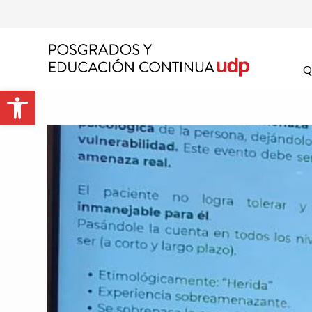
Déja
Nom
Q
Abrir barra de herramientas
Apel
Emai
Prog