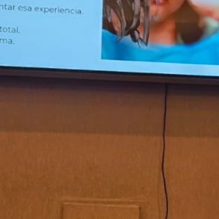
unta
Enviar