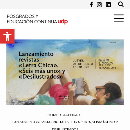
Apellido *
Abrir barra de herramientas
Email *
Programa de Interés *
Pregunta
HOME
>
AGENDA
>
LANZAMIENTO REVISTAS DIGITALES LETRA CHICA, SEIS MÁS UNO Y
DESILUSTRADOS