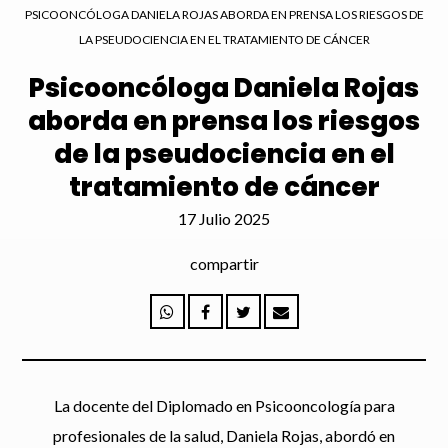
PSICOONCÓLOGA DANIELA ROJAS ABORDA EN PRENSA LOS RIESGOS DE
LA PSEUDOCIENCIA EN EL TRATAMIENTO DE CÁNCER
Enviar
Psicooncóloga Daniela Rojas
aborda en prensa los riesgos
de la pseudociencia en el
tratamiento de cáncer
17 Julio 2025
compartir
La docente del Diplomado en Psicooncología para
profesionales de la salud, Daniela Rojas, abordó en