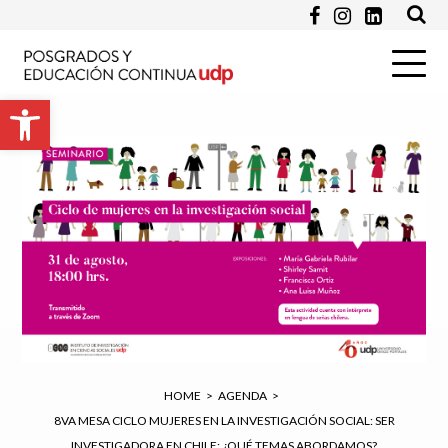
Apellido *
Abrir barra de herramientas
Email *
Programa de Interés *
Pregunta
HOME
>
AGENDA
>
8VA MESA CICLO MUJERES EN LA INVESTIGACIÓN SOCIAL: SER
INVESTIGADORA EN CHILE: ¿QUÉ TEMAS ABORDAMOS?