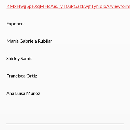
KMxHwg5pFXqMHcAe5_yT0uPGazEwjfTyNdloA/viewfor
Exponen:
María Gabriela Rubilar
Shirley Samit
Francisca Ortiz
Ana Luisa Muñoz