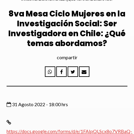
8va Mesa Ciclo Mujeres en la
Investigación Social: Ser
Investigadora en Chile: ¿Qué
Enviar
temas abordamos?
compartir
31 Agosto 2022 - 18:00 hrs
https://docs.google.com/forms/d/e/1FAIpQLScx8o7VRBaQ-