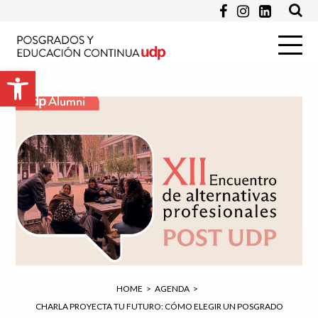
Apellido *
Abrir barra de herramientas
Email *
Programa de Interés *
Pregunta
HOME
>
AGENDA
>
CHARLA PROYECTA TU FUTURO: CÓMO ELEGIR UN POSGRADO